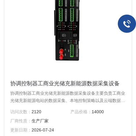
协调控制器工商业光储充新能源数据采集设备
协调控制器工商业光储充新能源数据采集设备主要负责工商业
光储充新能源电站的数据采集、本地控制策略以及云端数据的
交互。支持串口、以太网等多通道实时运行，满足各类风电与
访问次数：
2120
产品价格：
14000
光伏逆变器、储能等设备接入。支持ModbusRTU、
厂商性质：
生产厂家
ModbuSTCP、IEC60870-5-101、IEC60870-5-103、
IEC60870-5-104、MQTT等通信规约，可实现云边协同
更新日期：
2026-07-24