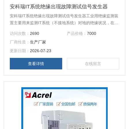
安科瑞IT系统绝缘出现故障测试信号发生器
安科瑞IT系统绝缘出现故障测试信号发生器工业用绝缘监测装
置主要用来监测IT系统（不接地系统）对地的绝缘状况，在系
统出现绝缘故障时及时报警，以提醒电气维护人员对故障进行
访问次数：
2690
产品价格：
7000
排查。适用于工业领域如：电解铝、矿井、玻璃厂、电炉和试
厂商性质：
生产厂家
验设备、冶金厂、化工厂、爆zha危险场所、计算机中心及应
急电源等的交、直流不接地系统中。
更新日期：
2026-07-23
查看详情
在线留言