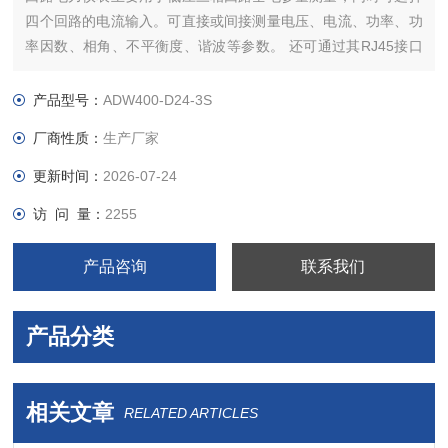
四个回路的电流输入。可直接或间接测量电压、电流、功率、功
率因数、相角、不平衡度、谐波等参数。 还可通过其RJ45接口
扩展辅助功能，实现DI、DO、测温、剩余电流测量，以及2G、
4G、LoRa、LoRaWan、NB-Lot无线通信功能。
产品型号：
ADW400-D24-3S
厂商性质：
生产厂家
更新时间：
2026-07-24
访 问 量：
2255
产品咨询
联系我们
产品分类
相关文章
RELATED ARTICLES