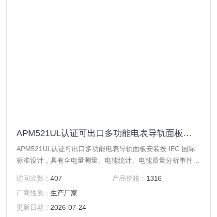
APM521UL认证可出口多功能电表导轨面板安装
APM521UL认证可出口多功能电表导轨面板安装按 IEC 国际
标准设计，具有全电量测量、电能统计、电能质量分析事件记
录功能及网络通讯等功能，主要用于电网供电质量的综合监
访问次数：
407
产品价格：
1316
控。该系列仪表配有功能丰富的 DI/DO 模块、AO 模块，可以
厂商性质：
生产厂家
灵活实现电气回路全电量测量及开关状态监控。
更新日期：
2026-07-24