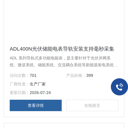
ADL400N光伏储能电表导轨安装支持毫秒采集
ADL 系列导轨式多功能电能表，是主要针对于光伏并网系
统、微逆系统、储能系统、交流耦合系统等新能源发电系统而
设计的一款智能仪表，产品具有精度高、体积小、响应速度
访问次数：
701
产品价格：
399
快、安装方便等优点。具有对电力参数进行采样计量和监测，
厂商性质：
生产厂家
逆变器或者能量管理系统（EMS）与之进行通讯，根据实时
功率及累计电能实现防逆流、调节发电量、电池充放电等功
更新日期：
2026-07-24
能，可双向计量，实现户用分布式光伏能量管理。
查看详情
在线留言