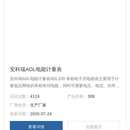
安科瑞ADL电能计量表
安科瑞ADL电能计量表ADL200 单相电子式电能表主要用于计
量低压网络的单相有功电能，同时可测量电压、电流、功率等
电量，并可选配 RS485 通讯功能，方便用户进行用电监测、
访问次数：
4119
产品价格：
308
集抄和管理。可灵活安装于配电箱内，实现对不同区域和不同
厂商性质：
生产厂家
负荷的分项电能计量统计和分析 。
更新日期：
2026-07-24
查看详情
在线留言