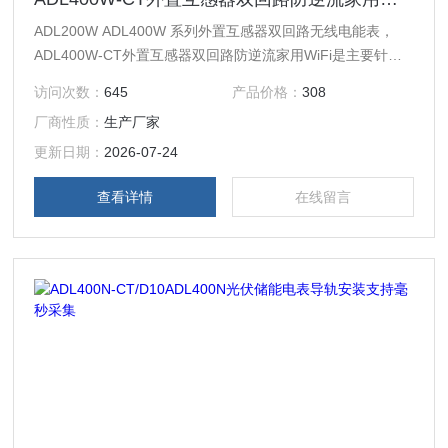
ADL200W ADL400W 系列外置互感器双回路无线电能表，
ADL400W-CT外置互感器双回路防逆流家用WiFi是主要针对
于光伏并网系统、微逆系统、储能系统、交流耦合系统等新能
访问次数：
645
产品价格：
308
源发电系统而设计的一款智能仪表，产品具有精度高、体积
厂商性质：
生产厂家
小、响应速度快、安装方便等优点。
更新日期：
2026-07-24
查看详情
在线留言