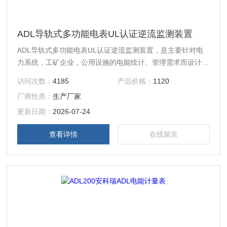
ADL导轨式多功能电表UL认证逆流监测装置
ADL导轨式多功能电表UL认证逆流监测装置，是主要针对电
力系统，工矿企业，公用设施的电能统计、管理需求而设计的
一款智能仪表，产品具有精度高、体积小、安装方便等优点。
访问次数：
4185
产品价格：
1120
集成常见电力参数测量及电能计量及考核管理，提供上48月
厂商性质：
生产厂家
的各类电能数据统计。具有2~31次分次谐波与总谐波含量检
测，带有开关量输入和开关量输出可实现“遥信”和“遥控”功
更新日期：
2026-07-24
能，并具备报警输出。
查看详情
在线留言