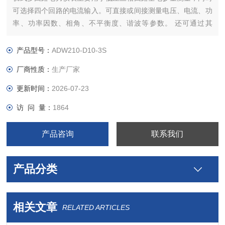
可选择四个回路的电流输入。可直接或间接测量电压、电流、功
率、功率因数、相角、不平衡度、谐波等参数。 还可通过其
RJ45接口扩展辅助功能，实现DI、DO、测温、剩余电流测量，
以及2G、4G、LoRa、LoRaWan、NB-Lot无线通信功能。
产品型号：
ADW210-D10-3S
厂商性质：
生产厂家
更新时间：
2026-07-23
访 问 量：
1864
产品咨询
联系我们
产品分类
相关文章
RELATED ARTICLES