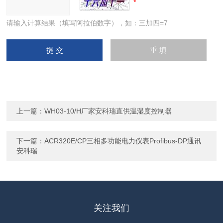
请输入计算结果（填写阿拉伯数字），如：三加四=7
上一篇：
WH03-10/H厂家安科瑞直供温湿度控制器
下一篇：
ACR320E/CP三相多功能电力仪表Profibus-DP通讯
安科瑞
关注我们