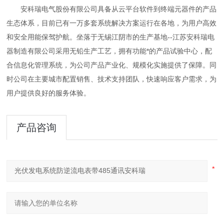
安科瑞电气股份有限公司具备从云平台软件到终端元器件的产品
生态体系，目前已有一万多套系统解决方案运行在各地，为用户高效
和安全用能保驾护航。坐落于无锡江阴市的生产基地--江苏安科瑞电
器制造有限公司采用无铅生产工艺，拥有功能*的产品试验中心，配
合信息化管理系统，为公司产品产业化
、规模化实施提供了保障。同
时公司在主要城市配置销售、技术支持团队，快速响应客户需求，为
用户提供良好的服务体验。
产品咨询