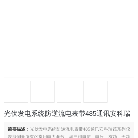
光伏发电系统防逆流电表带485通讯安科瑞
简要描述：
光伏发电系统防逆流电表带485通讯安科瑞该系列仪
表能测量所有的常用电力参数，如三相电流、电压，有功、无功