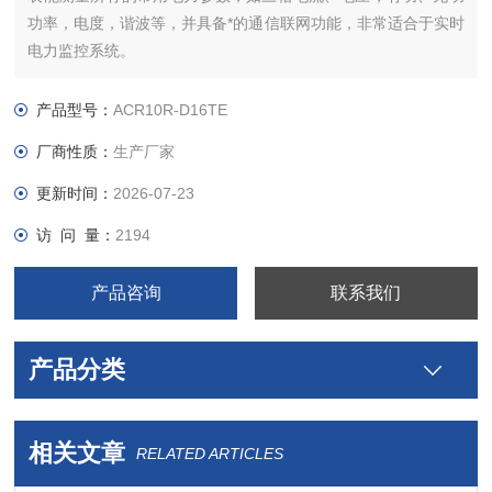
功率，电度，谐波等，并具备*的通信联网功能，非常适合于实时
电力监控系统。
产品型号：
ACR10R-D16TE
厂商性质：
生产厂家
更新时间：
2026-07-23
访 问 量：
2194
产品咨询
联系我们
产品分类
相关文章
RELATED ARTICLES