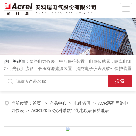
热门关键词：
网络电力仪表，中压保护装置，电量传感器，隔离电源
柜，光伏汇流箱，低压有源滤波装置，消防电子仪表及软件保护装置
当前位置：
首页
>
产品中心
>
电能管理
>
ACR系列网络电
力仪表
> ACR120E/K安科瑞数字化电度表多功能表