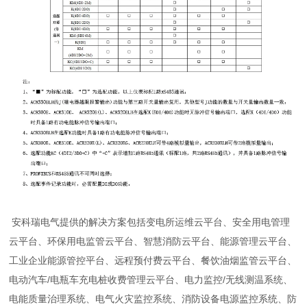
安科瑞电气提供的解决方案包括变电所运维云平台、安全用电管理
云平台、环保用电监管云平台、智慧消防云平台、能源管理云平台、
工业企业能源管控平台、远程预付费云平台、餐饮油烟监管云平台、
电动汽车/电瓶车充电桩收费管理云平台、电力监控/无线测温系统、
电能质量治理系统、电气火灾监控系统、消防设备电源监控系统、防