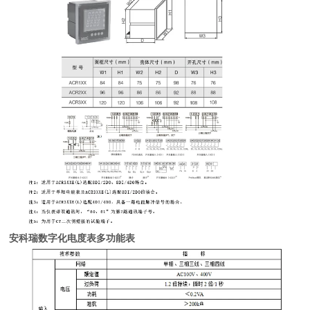
安科瑞数字化电度表多功能表