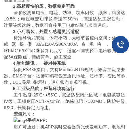
2
.
高精度快响应，数据稳定可靠
全参数测量电压、电流、功率、功率因数、频率，精度
达
±0.5
%
；电压电流功率刷新速
率
50m
s
，高速适配工况波动；
计量等级达标，数据可直接用于电费结算与项目运维。
3
.
小巧易装，外置互感器灵活适配
标准导轨式安装，体积小巧，大幅节省柜内空间；外置互
感器提
供
80A/120A/200A/300
A
多规格，搭
配
D10/D16/D24/D3
6
多穿孔尺寸，适配不同线径；电压输入端标
配
5
A
保险丝，接线简单、施工安全。
4
.
智能通讯，一键对接系统
标
配
RS48
5
接口，支
持
ModbusRT
U
规约，兼容主流逆变
器
、
EM
S
平台；按键可编程设置通讯地址、波特率、变比等参
数
，
LC
D
显
示
+
指示灯，运行状态直观可视。
5
.
工业级品质，严苛环境稳运行
工作温
度
-2
5
℃
~+5
5
℃
，宽温适配南北区域；电磁兼容
达
I
V
级，工频耐
压
AC4kV/1mi
n
，绝缘电阻
＞
100
M
Ω
，防护等
级
IP2
0
，长期稳定无隐患。
安装尺寸：
手
机
APP:
用户可通过手
机
AP
P
实时查看当前光伏发电功率、电池剩