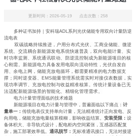
更新时间：2026-05-19 点击次数：258
多种证书加持｜安科
瑞
AD
L
系列光伏储能专用双向计量防逆
流电表
双碳战略持续推进，户用分布式光伏、工商业储能、
微逆
系统、交流耦合新能源发电系统快速普及，双向电能计量、实
时功率监测、系统通讯联动、防逆流控制成为新能源项目的核
心刚需。新能源电力具备发用电双向流动特性，光伏自发自
用、余电上网，储能充放电循环，都需要精准的电力数据支
撑；同时逆变器
、
EM
S
能量管理系统需实时对接仪表数据，实
现功率调节、充放电控制与收益精准核算。传统计量设备已无
法适配新能源场景的智能化、精细化管理需求。
电力计量管理面临的技术难题
新能源项目在电力计量与管理中，普遍面临以下痛点：
计
量单一：
传统电表仅支持单向计量，无法精准统计正向发电、反
向用电，储能充放电量核算模糊，影响收益结算。
安装受限：
设
备体积大、非导轨式设计，配电柜内空间紧张，互感器匹配复
杂，施工部署效率低。
通讯脱节：
无标准通讯接口，无法对接逆