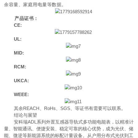
余容量、家庭用电量等数据。
产品证书：
CE:
UL:
MID:
RCM:
UKCA:
WEEE:
其
余
REAC
H
、
RoH
s
、
SG
S
、等证书有需要可以联系。
结论与展望
安科
瑞
AD
L
系列外置互感器导轨式多功能电能表，以精准计
量、智能通讯、便捷安装、稳定可靠的核心优势，成为光伏、储
能、微逆等新能源系统的标配计量设备。从户用分布式光伏到工