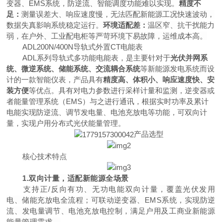
变器
、
EM
S
系统，防逆流、智能调度功能难以实现。
精度不
足：
测量误差大、响应速度慢，无法匹配新能源工况快速波动，
数据失真影响系统稳定运行。
环境适配差：
温区窄、抗干扰能力
弱，在户外、工业配电柜等严苛环境下易故障，运维成本高。
ADL200N/400
N
导轨式外
置
C
T
电能表
AD
L
系列导轨式多功能电能表，是主要针对于
光伏并网系
统、微逆系统、储能系统、交流耦合系统
等新能源发电系统而设
计的一款智能仪表，产品具有
精度高、体积小、响应速度快、安
装方便
等优点。具有对电力参数进行采样计量和监测，逆变器或
者能量管理系统
（
EM
S
）与之进行通讯，根据实时功率及累计
电能实现防逆流、调节发电量、电池充放电等功能，可双向计
量，实现户用分布式光伏能量管理。
产品选型
核心技术特点
1
.
双向计量，适配新能源全场景
支持
正
/
反向有功、无功电能双向计量，覆盖光伏发用
电、储能充放电全流程；可联动逆变器
、
EM
S
系统，实现防逆
流、发电量调节、电池充放电控制，满足户用及工商业新能源
能量管理需求。