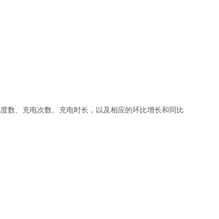
电度数、充电次数、充电时长，以及相应的环比增长和同比