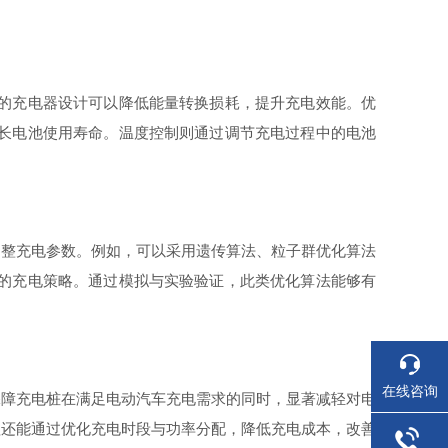
的充电器设计可以降低能量转换损耗，提升充电效能。优
长电池使用寿命。温度控制则通过调节充电过程中的电池
调整充电参数。例如，可以采用遗传算法、粒子群优化算法
的充电策略。通过模拟与实验验证，此类优化算法能够有
在线咨询
保障充电桩在满足电动汽车充电需求的同时，显著减轻对电
理还能通过优化充电时段与功率分配，降低充电成本，改善