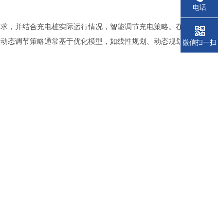
电话
需求，并结合充电桩实际运行情况，智能调节充电策略。在
该动态调节策略通常基于优化模型，如线性规划、动态规划
微信扫一扫