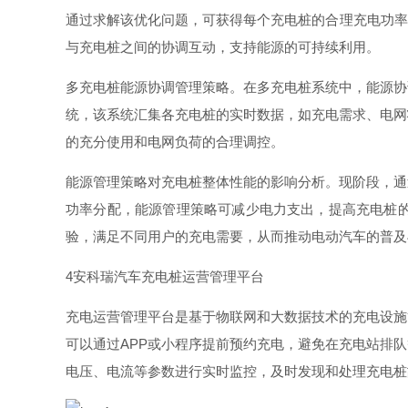
通过求解该优化问题，可获得每个充电桩的合理充电功
率
与充电桩之间的协调互动，支持能源的可持续利用。
多充电桩能源协调管理策略。在多充电桩系统中，能源协
统，该系统汇集各充电桩的实时数据，如充电需求、电网
的充分使用和电网负荷的合理调控。
能源管理策略对充电桩整体性能的影响分析。现阶段，通
功率分配，能源管理策略可减少电力支出，提高充电桩
验，满足不同用户的充电需要，从而推动电动汽车的普及
4
安科瑞汽车充电桩运营管理平台
充电运营管理平台是基于物联网和大数据技术的充电设施
可以通
过
AP
P
或小程序提前预约充电，避免在充电站排队
电压、电流等参数进行实时监控，及时发现和处理充电桩