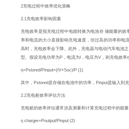
2
充电过程中效率优化策略
2.
1
充电效率影响因素
充电效率是指充电过程中电能转换为电池
存
储能量的效
率和电流的大小直接影响充电速度，但过高的功率和电
高时，充电效率会下降。此外，充电器与电动汽车电池之
型。假设充电功率
为
P
，电流
为
I
，电压
为
V
，则充电效
率
η
=Pstored/Pinput=(IV×Soc)/P (1)
其中
，
Pstore
d
是存储在电池中的功率
，
Pinpu
t
是输入到
2.
2
充电桩效率评估方法
充电桩的效率评估通常涉及测量和计算充电过程中的能量
η
charger=Poutput/Pinput (2)