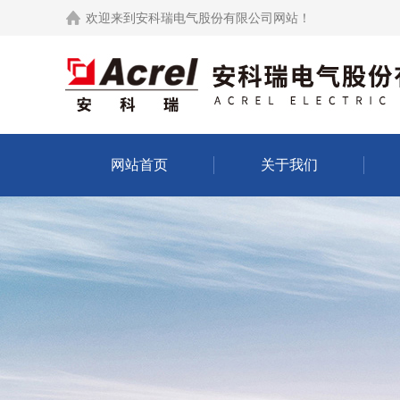
欢迎来到
安科瑞电气股份有限公司网站
！
网站首页
关于我们