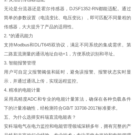
无论是分流器还是霍尔传感器
，
DJSF1352-R
N
都能适配。通过
简单的参数设置（电流变比、电压变比），即可匹配不同量程的
传感器，大大提升了产品的适用性。
2.
*的通讯能力
支
持
Modbu
s
和
DL/T64
5
双协议，满足不同系统的集成需求。第
二路直流测量的通讯地址自
动
+
1
，方便系统识别和寻址。
3.
智能报警管理
用户可自定义报警阈值和延时，避免误报警。报警状态实时显
示，并通过通讯上传，实现远程监控。
4.
精准的电能计量
采用高精
度
AD
C
和专业的电能计量算法，确保在各种负载条件
下的计量准确性，经检测符
合
GB/T 33708-201
7
标准要求。
五、为什么选择安科瑞直流电能表？
安科瑞电气在电力监控和电能管理领域深耕多年，拥有完整的产