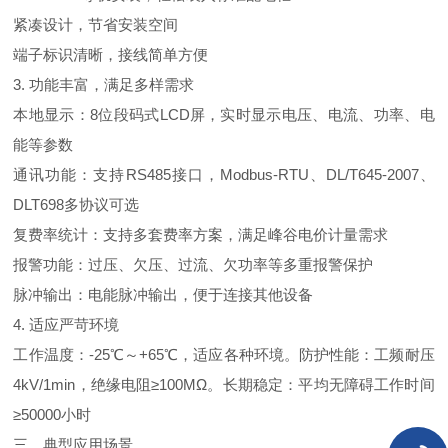
紧凑设计，节省安装空间
端子标识清晰，接线简单方便
3.
功能丰富，满足多样需求
本地显示
：
8
位段码
式
LC
D
屏，实时显示电压、电流、功率、电
能等参数
通讯功能：支
持
RS48
5
接口
，
Modbus-RT
U
、
DL/T645-200
7
、
DLT69
8
多协议可选
复费率统计：支持多套费率方案，满足峰谷电价计量需求
报警功能：过压、欠压、过流、欠功率等多重报警保护
脉冲输出：电能脉冲输出，便于连接其他设备
4.
适应严苛环境
工作温度
：
-2
5
℃
～
+6
5
℃
，适应各种环境。防护性能：工频耐
压
4kV/1mi
n
，绝缘电
阻
≥
100
M
Ω
。长期稳定：平均无障碍工作时
间
≥
5000
0
小时
三、典型应用场景