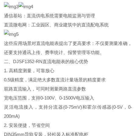
通信基站：直流供电系统需要电能监测与管理
直流微电网：工业园区、商业建筑中的直流配电系统
这些应用场景对直流电能表提出了更高要求：不仅要测量准确，
还要支持通讯上传、费率统计、报警管理等功能。
二
、
DJSF1352-R
N
直流电能表的核心优势
1.
高精度测量，可靠放心
0.
5
级精度，满足绝大多数直流计量场景的精度要求
双路直流输入，可同时测量两路直流参数
宽电压范围，支
持
0-100
V
、
0-1500
V
电压输入
灵活电流接入，支持分流
器
(0-75mV
)
和霍尔传感
器
(0-5
V
，
0-
200mA)
2.
安装便捷，节省空间
DIN35m
m
导轨安装，轻松装入标准配电柜