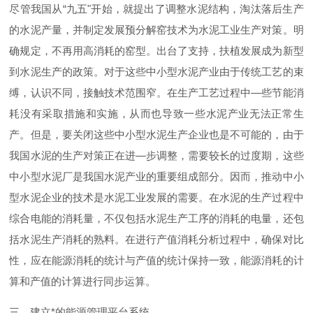
尽管我国
从
“
九
五
"
开始，就提出了调整水泥结构，淘汰落后生产
的水泥产量，并制定发展预分解窑技术为水泥工业生产对策。明
确规定，不再用高消耗的窑型。出台了支持，扶植发展成为新型
到水泥生产的政策。对于这些中小型水泥产业由于传统工艺的束
缚，认识不同，接触技术范围窄。在生产工艺过程
中
—
些节能消
耗没有采取措施和实施，从而也导致一些水泥产业无法正常生
产。但是，要关闭这些中小型水泥生产企业也是不可能的，由于
我国水泥的生产对策正在
进
—
步调整，需要较长的过度期，这些
中小型水泥厂是我国水泥产业的重要组成部分。因而，推动中小
型水泥企业的技术是水泥工业发展的需要。在水泥的生产过程中
综合电能的消耗量，不仅包括水泥生产工序的消耗的电量，还包
括水泥生产消耗的熟料。在进行产值消耗分析过程中，确保对比
性，应在能源消耗的统计与产值的统计保持一致，能源消耗的计
算和产值的计算进行同步运算。
三、建立*的能源管理平台系统