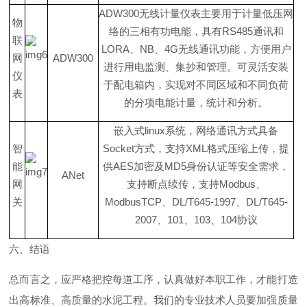
ADW30
0
无线计量仪表主要用于计量低压网
物
络的三相有功电能，具
有
RS48
5
通讯
和
联
LOR
A
、
N
B
、
4
G
无线通讯功能，方便用户
网
ADW300
进行用电监测、集抄和管理。可灵活安装
仪
于配电箱内，实现对不同区域和不同负荷
表
的分项电能计量，统计和分析。
嵌入
式
linu
x
系统，网络通讯方式具
备
智
Socke
t
方式，支
持
XM
L
格式压缩上传，提
能
供
AE
S
加密
及
MD
5
身份认证等安全需求，
ANet
网
支持断点续传，支
持
Modbu
s
、
关
ModbusTC
P
、
DL/T645-199
7
、
DL/T645-
200
7
、
10
1
、
10
3
、
10
4
协议
六、结语
总而言之，应严格把控每道工序，认真做好本职工作，才能打造
出高标准、高质量的水泥工程。我们的专业技术人员要加强质量