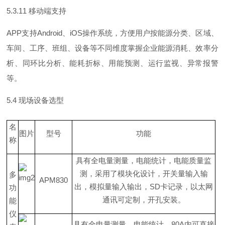
5.3.11
移动端支持
AP
P
支
持
Androi
d
、
iO
S
操作系统，方便用户按能源分类、区域、
车间、工序、班组、设备等不同维度掌握企业能源消耗、效率分
析、同环比分析、能耗折标、用能预测、运行监视、异常报警
等。
5.4
现场设备选型
名
图片
型号
功能
称
具有全电量测量，电能统计，电能质量监
测，采用了模块化设计，开关量输入输
多
APM830
出，模拟量输入输出
，
S
D
卡记录，以太网
功
通讯可定制，开孔安装。
能
仪
具有全电量测量，电能统计
，
80
A
内可直接