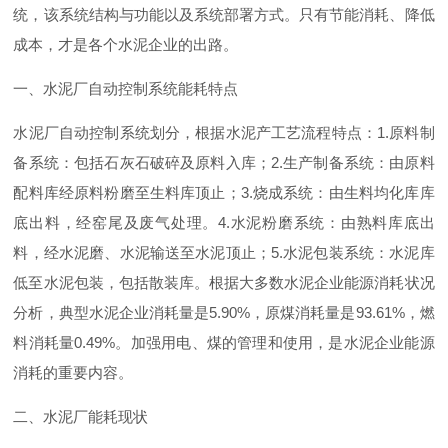
统，该系统结构与功能以及系统部署方式。只有节能消耗、降低
成本，才是各个水泥企业的出路。
一、水泥厂自动控制系统能耗特点
水泥厂自动控制系统划分，根据水泥产工艺流程特点
：
1
.
原料制
备系统：包括石灰石破碎及原料入库
；
2
.
生产制备系统：由原料
配料库经原料粉磨至生料库顶止
；
3
.
烧成系统：由生料均化库库
底出料，经窑尾及废气处理
。
4
.
水泥粉磨系统：由熟料库底出
料，经水泥磨、水泥输送至水泥顶止
；
5
.
水泥包装系统：水泥库
低至水泥包装，包括散装库。根据大多数水泥企业能源消耗状况
分析，典型水泥企业消耗量
是
5.90
%
，原煤消耗量
是
93.61
%
，燃
料消耗
量
0.49
%
。加强用电、煤的管理和使用，是水泥企业能源
消耗的重要内容。
二、水泥厂能耗现状