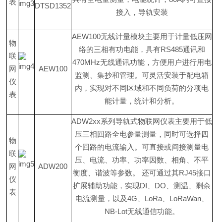
表
DTSD1352
接入，导轨安装
AEW10
0
无线计量模块主要用于计量低压网
物
络的三相有功电能，具
有
RS48
5
通讯
和
联
470MH
z
无线通讯功能，方便用户进行用电
网
AEW100
监测、集抄和管理。可灵活安装于配电箱
仪
内，实现对不同区域和不同负荷的分项电
表
能计量，统计和分析。
ADW2x
x
系列导轨式物联网仪表主要用于低
压三相回路全电参量测量，同时可选择四
物
个回路的电流输入。可直接或间接测量电
联
压、电流、功率、功率因数、相角、不平
网
ADW200
衡度、谐波等参数
。
还可通过
其
RJ4
5
接口
仪
扩展辅助功能，实
现
D
I
、
D
O
、测温、剩余
表
电流测量，以
及
4
G
、
LoR
a
、
LoRaWa
n
、
NB-Lo
t
无线通信功能。