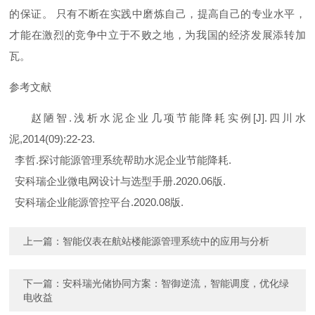
的保证
。
只有不断在实践中磨炼自己，提高自己的专业水平，
才能在激烈的竞争中立于不败之地，为我国的经济发展添转加
瓦。
参考文献
赵陋
智
.
浅析水泥企业几项节能降耗实
例
[J]
.
四川水
泥
,2014(09):22-23.
李
哲
.
探讨能源管理系统帮助水泥企业节能降
耗
.
安科瑞企业微电网设计与选型手
册
.2020.0
6
版
.
安科瑞企业能源管控平
台
.2020.0
8
版
.
上一篇：
智能仪表在航站楼能源管理系统中的应用与分析
下一篇：
安科瑞光储协同方案：智御逆流，智能调度，优化绿
电收益