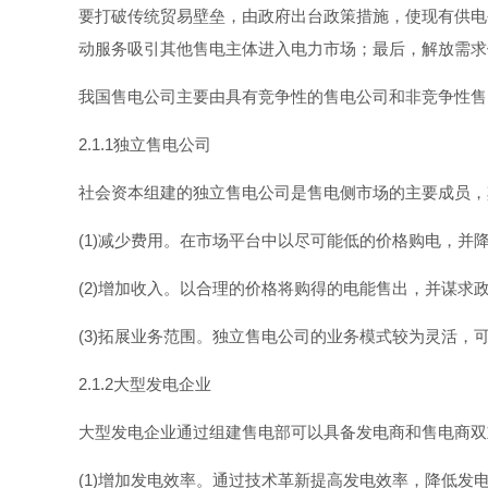
要打破传统贸易壁垒，由政府出台政策措施，使现有供电
动服务吸引其他售电主体进入电力市场；最后，解放需求
我国售电公司主要由具有竞争性的售电公司和非竞争性售
2.1.
1
独立售电公司
社会资本组建的独立售电公司是售电侧市场的主要成员，
(1
)
减少费用。在市场平台中以尽可能低的价格购电，并
(2
)
增加收入。以合理的价格将购得的电能售出，并谋求
(3
)
拓展业务范围。独立售电公司的业务模式较为灵活，
2.1.
2
大型发电企业
大型发电企业通过组建售电部可以具备发电商和售电商双
(1
)
增加发电效率。通过技术革新提高发电效率，降低发