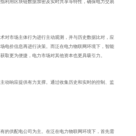
是指利用区块链数据加密及实时共享等特性，确保电力交易
技术对市场主体行为进行主动观测，并与历史数据比对，应
市场电价信息再进行决策。而泛在电力物联网环境下，智能
息获取更为便捷，电力市场对其他资本也更具吸引力。
侧主动响应提供有力支撑。通过收集历史和实时的控制、监
现有的供配电公司为主。在泛在电力物联网环境下，首先需