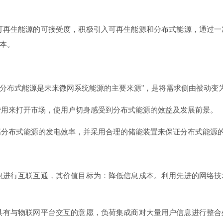
可再生能源的可接受度，积极引入可再生能源和分布式能源，通过一
本。
分布式能源是未来微网系统能源的主要来
源
"
，是将需求侧由被动变
费用来打开市场，使用户切身感受到分布式能源的效益及发展前景。
高分布式能源的发电效率，并采用合理的储能装置来保证分布式能源
息进行互联互通，其价值目标为：降低信息成本。利用先进的网络技
具有与物联网平台交互的意愿，负荷集成商对大量用户信息进行整合