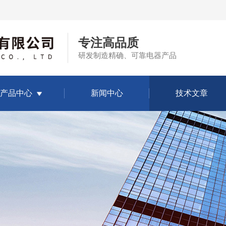
专注高品质
研发制造精确、可靠电器产品
产品中心
新闻中心
技术文章