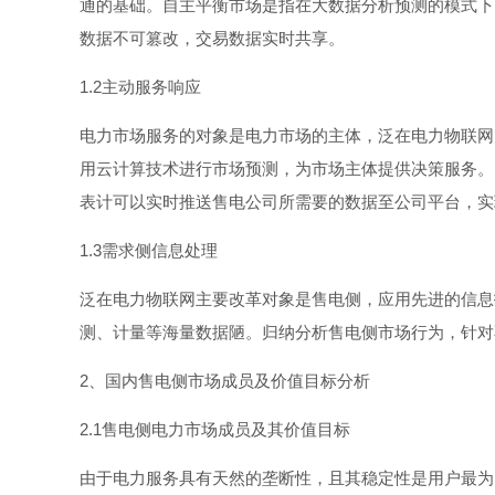
通的基础。自主平衡市场是指在大数据分析预测的模式下
数据不可篡改，交易数据实时共享。
1.
2
主动服务响应
电力市场服务的对象是电力市场的主体，泛在电力物联网
用云计算技术进行市场预测，为市场主体提供决策服务。
表计可以实时推送售电公司所需要的数据至公司平台，实
1.
3
需求侧信息处理
泛在电力物联网主要改革对象是售电侧，应用先进的信息
测、计量等海量数据陋。归纳分析售电侧市场行为，针对
2
、国内售电侧市场成员及价值目标分析
2.
1
售电侧电力市场成员及其价值目标
由于电力服务具有天然的垄断性，且其稳定性是用户最为