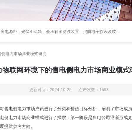
电源柜，光伏汇流箱，低压有源滤波装置，消防电子仪表及软件保护装置
电侧电力市场商业模式研究
力物联网环境下的售电侧电力市场商业模式
更新时间：2024-10-29 点击次数：1593
对售电侧电力市场成员进行了分类和价值目标分析，阐明了市场成
电侧电力市场商业模式进行了探索：第一阶段是售电公司逐渐形成
展提供参考方向。