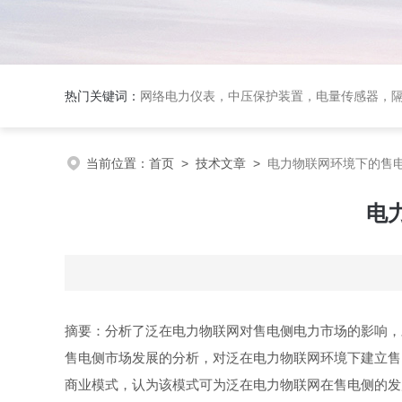
热门关键词：
网络电力仪表，中压保护装置，电量传感器，隔离
当前位置：
首页
>
技术文章
>
电力物联网环境下的售
电
摘要：分析了泛在电力物联网对售电侧电力市场的影响，
售电侧市场发展的分析，对泛在电力物联网环境下建立售
商业模式，认为该模式可为泛在电力物联网在售电侧的发