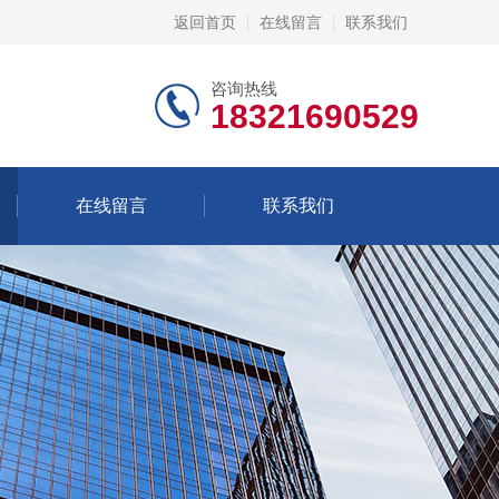
返回首页
在线留言
联系我们
咨询热线
18321690529
在线留言
联系我们