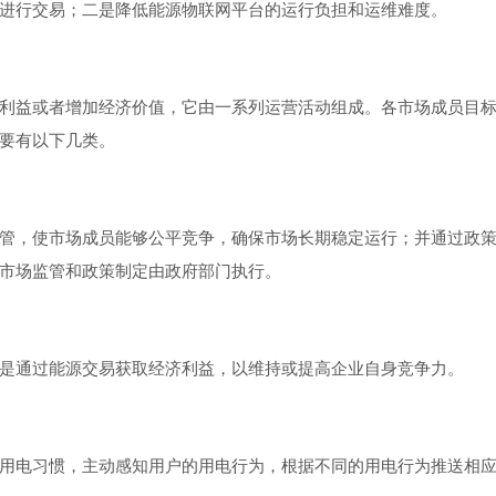
进行交易；二是降低能源物联网平台的运行负担和运维难度。
利益或者增加经济价值，它由一系列运营活动组成。各市场成员目
要有以下几类。
管，使市场成员能够公平竞争，确保市场长期稳定运行；并通过政
市场监管和政策制定由政府部门执行。
是通过能源交易获取经济利益，以维持或提高企业自身竞争力。
用电习惯，主动感知用户的用电行为，根据不同的用电行为推送相