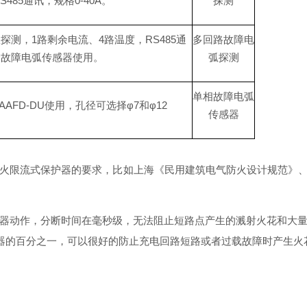
S48
5
通讯，规
格
0-40
A
。
探测
弧探测
，
1
路剩余电流
、
4
路温度
，
RS48
5
通
多回路故障电
合故障电弧传感器使用。
弧探测
单相故障电弧
AAFD-D
U
使用，孔径可选
择
φ
7
和
φ
12
传感器
火限流式保护器的要求，比如上海《民用建筑电气防火设计规范》
器动作，分断时间在毫秒级，无法阻止短路点产生的溅射火花和大
器的百分之一，可以很好的防止充电回路短路或者过载故障时产生火