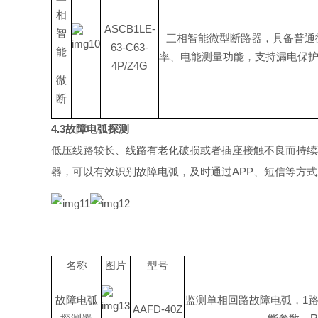
相
ASCB1LE-
智
三相智能微型断路器，具备普通
63-C63-
能
率、电能测量功能，支持漏电保
4P/Z4G
微
断
4.
3
故障电弧探测
低压线路较长、线路有老化破损或者插座接触不良而持续
器，可以有效识别故障电弧，及时通
过
AP
P
、短信等方式
名称
图片
型号
故障电弧
监测单相回路故障电弧
，
1
AAFD-40Z