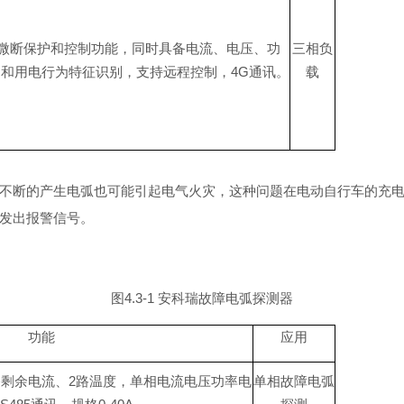
微断保护和控制功能，同时具备电流、电压、功
三相负
护和用电行为特征识别，支持远程控制
，
4
G
通讯。
载
不断的产生电弧也可能引起电气火灾，这种问题在电动自行车的充
发出报警信号。
图
4.3-1
安科瑞故障电弧探测器
功能
应用
路剩余电流
、
2
路温度，单相电流电压功率电
单相故障电弧