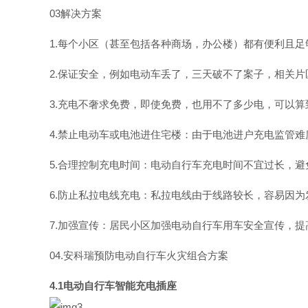
0
3
解决方案
1
.
每个小区（甚至包括各种商场，办公楼）都有便利且足
2
.
保证安全，例如电动车丢了，三天破不了案子，相关片
3
.
充电不奢求免费，即使免费，也用不了多少电，可以算
4
.
禁止电动车或电池进住宅楼：由于电池进户充电监管难
5
.
合理控制充电时间：电动自行车充电时间不宜过长，避
6
.
防止私拉电线充电：私拉电线由于线路较长，容易因为
7
.
加强宣传：居民小区加强电动自行车用车安全宣传，提
04
.
安科瑞预防电动自行车火灾组合方案
4.
1
电动自行车智能充电插座