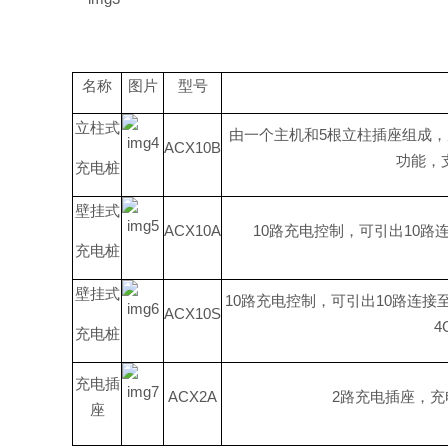
名称
图片
型号
立柱式
由一个主机
和
5
根立柱插座组成，
ACX10B
功能，
充电桩
壁挂式
ACX10A
1
0
路充电控制，可引
出
1
0
路
充电桩
壁挂式
1
0
路充电控制，可引
出
1
0
路连接
ACX10S
4
充电桩
充电插
ACX2A
2
路充电插座，充
座