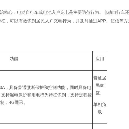
治核心，电动自行车或电池入户充电是主要防范行为。电动自行车
特征，可以有效识别居民入户充电行为，并及时通
过
AP
P
、短信等方
功能
应用
普通居
民家
3
A
，具备普通微断保护和控制功能，同时具备电
庭、
，支持漏电保护和用电行为特征识别，支持远程控
制
，
4
G
通讯。
单相负
载