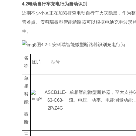
4.
2
电动自行车充电行为自动识别
近期不少小区正在加紧排查电动自行车火灾隐患，作为整
管难点。安科瑞微型智能断路器可以根据电池充电波形
生。
图
4.2-1
安科瑞智能微型断路器识别充电行为
名
图片
型号
称
单
相
ASCB1LE-
单相智能微型断路器，至大支
持
6
智
63-C63-
流、电压、功率、电能测量功能
能
2P/Z4G
微
断
三