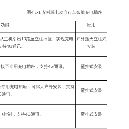
图
4.1-1
安科瑞电动自行车智能充电插座
功能
应用
从主机引
出
1
0
路至立柱插座，实现充电
户外露天立柱式
支
持
4
G
通讯。
安装
连接至专用充电插座，支
持
4
G
通讯。
壁挂式安装
至专用充电插座，可露天户外安装，支
持
壁挂式安装
G
通讯。
电控制，支
持
4
G
通讯。
壁挂式安装