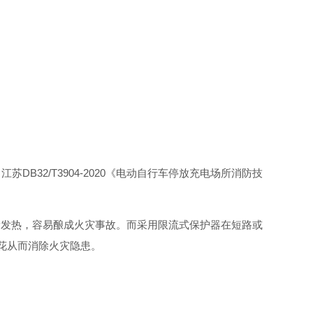
、江
苏
DB32/T3904-2020
《电动自行车停放充电场所消防技
量发热，容易酿成火灾事故。而采用限流式保护器在短路或
花从而消除火灾隐患。