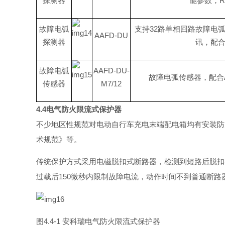
探测器
能参数
，
R
故障电弧
支
持
3
2
路单相回路故障电
AAFD-DU
探测器
讯，配
故障电弧
AAFD-DU-
故障电弧传感器，配
合
传感器
M7/12
4.
4
电气防火限流式保护器
不少地区性规范对电动自行车充电末端配电箱均有安装防
术规范》
等。
传统保护方式采用电磁脱扣式断路器，检测到短路后脱扣
过载
后
15
0
微秒内限制故障电流，动作时间不到普通断路
图
4.4-1
安科瑞电气防火限流式保护器