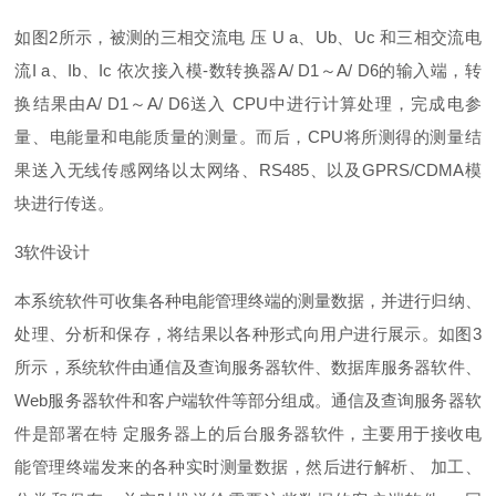
如
图
2
所示，被测的三相交流
电
压
U
a
、
U
b
、
Uc
和三相交流电
流
I
a
、
I
b
、
Ic
依次接入
模
-
数转换
器
A/ D
1
～
A/ D
6
的输入端，转
换结果
由
A/ D
1
～
A/ D
6
送
入
CP
U
中进行计算处理，完成电参
量、电能量和电能质量的测量。而后
，
CP
U
将所测得的测量结
果送入无线传感网络以太网络
、
RS48
5
、以
及
GPRS/CDM
A
模
块进行传送。
3
软件设计
本系统软件可收集各种电能管理终端的测量数据，并进行归纳、
处理、分析和保存，将结果以各种形式向用户进行展示。如
图
3
所示，系统软件由通信及查询服务器软件、数据库服务器软件
、
We
b
服务器软件和客户端软件等部分组成。通信及查询服务器软
件是部署在
特
定服务器上的后台服务器软件，主要用于接收电
能管理终端发来的各种实时测量数据，然后进行解析
、
加工、