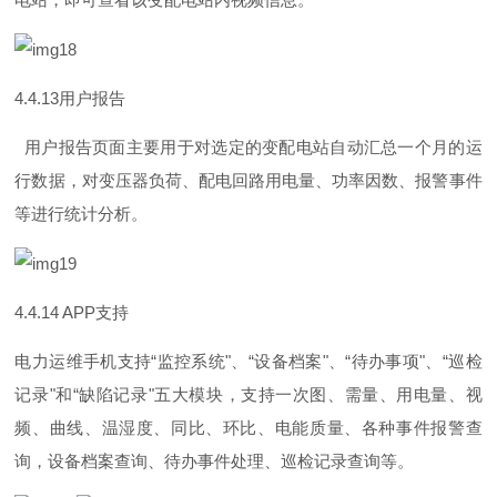
4.4.1
3
用户报告
用户报告页面主要用于对选定的变配电站自动汇总一个月的运
行数据，对变压器负荷、配电回路用电量、功率因数、报警事件
等进行统计分析。
4.4.14 AP
P
支持
电力运维手机支
持
“
监控系
统
"
、
“
设备档
案
"
、
“
待办事
项
"
、
“
巡检
记
录
"
和
“
缺陷记
录
"
五大模块，支持一次图、需量、用电量、视
频、曲线、温湿度、同比、环比、电能质量、各种事件报警查
询，设备档案查询、待办事件处理、巡检记录查询等。