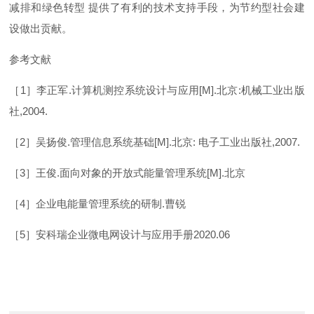
减排和绿色转
型
提供了有利的技术支持手段，为节约型社会建
设做出贡献。
参考文献
［
1
］李正
军
.
计算机测控系统设计与应
用
[M]
.
北
京
:
机械工业出版
社
,2004.
［
2
］吴扬
俊
.
管理信息系统基
础
[M]
.
北
京
:
电子工业出版
社
,2007.
［
3
］王
俊
.
面向对象的开放式能量管理系
统
[M]
.
北京
［
4
］企业电能量管理系统的研
制
.
曹锐
［
5
］安科瑞企业微电网设计与应用手
册
2020.06