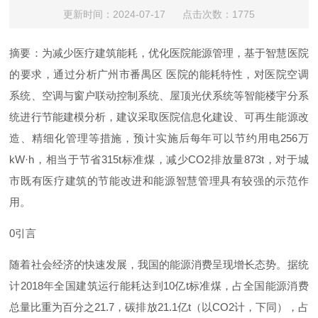
更新时间：2024-07-17 点击次数：1775
摘要：
为减少医疗建筑能耗，优化医院能源管理，基于智慧医院
的要求，通过分析广州市番禺
区
医院的能耗特性，对医院空调
系统、空调与窗户联动控制系统、屋顶光伏系统等智能楼宇分系
统进行节能建模分析，建议采取医院信息化建设、可再生能源改
造、精细化管理等措施，预计实施后每年可以节约用
电
25
6
万
kW·
h
，相当于节
省
315
t
标准煤，减
少
CO
2
排放
量
873
t
，对于城
市既有医疗建筑的节能改进和能源智慧管理具有较强的示范作
用。
0
引言
随着社会经济的快速发展，我国的能源消费呈现增长态势。据统
计
201
8
年全国建筑运行能耗达
到
1
0
亿
t
标准煤，占全国能源消费
总量比重为百分
之
21.
7
，碳排
放
21.
1
亿
t
（
以
CO
2
计，下同），占