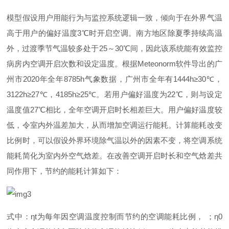
模型假设用户用能行为与监控系统逻辑一致，倾向于在外界气温
高于用户的偏好温
度
3
℃
时开启空调。南方地区除夏季持续高温
外，过渡季节气温较多处
于
2
5
～
3
0
℃
间，因此该系统能有效监控
病房内空调开启次数和设定温度。根
据
Meteonor
m
软件导出的广
州
市
202
0
年全
年
8785
h
气象数据，广州市全年
有
1444
h
≥
3
0
℃
，
3122
h
≥
2
7
℃
，
4185
h
≥
2
5
℃
。若用户偏好温度
为
2
2
℃
，则与设定
温度
值
2
7
℃
相比，全年空调开启时长相差巨大。用户偏好温度较
低，令室内外温差加大，从而增加空调运行能耗。计算能耗改变
比例时，可以假设外界环境除气温以外的因素不变，将空调系统
能耗简化为室内外空气焓差。在改善空调开启时长和空气焓差共
同作用下，节约的能耗计算如下：
式中
：
η
t
为每年因空调温度控制而节约的空调能耗比例
，
；
η
0