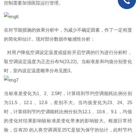
控制需要加强医院运行管理。
在对节能措施的效果分析中，为减少不确定因素，作了一定程度
的简化和估计。现对部分数据作敏感性分析：
对用户降低空调设定温度或提前开启空调的行为进行分析时，
取空调设定温度为正态分
布
N(23,22
)
。当标准差和均值分别变化
时，室内设定温度概率分布见
图
3
。
当标准差变化
为
1
、
2
、
2.
5
时，计算得到节约空调能耗比例分别
为
11.5
、
12.1
、
12.6
，差别不大。当均值变化
为
2
3
、
2
4
、
2
5
时，计算得到节约空调能耗比例分别
为
12.1
、
10.6
、
9.1
，均值
的变化对结果影响较标准差变化带来的影响较大。根据日常经
验，仅
有
20
的人将空调调
至
2
5
℃
是较为保守的估计，此时节约