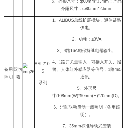
5
、外形尺寸
：
ф
80mm*33m
m
；产品
外露尺寸
：
ф
80mm*2.5mm
1
、
ALIBU
S
总线扩展模块，通信链路
供电。
2
、功耗
：
≤
3VA
3
、
4
路
16
A
磁保持继电器输出。
4
、
1
路开关量输入，可接入开关、报
ASL210-
备用
双切
警、人体红外感应器等信号
，
1
路
48
5
S
照明
箱
通讯。
系列
5
、外形尺
寸
:108mm(W)*90mm(H)*70mm(D
)
。
6
、消防联动启动一般照明（备用照
明）。
7
、
35m
m
标准导轨式安装