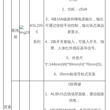
2
、功耗
：
≤
5VA
3
、
4
路
16
A
磁保持继电器输出，输出
ASL220-
可通过按钮手动控制，输出状态液晶
配电
S
屏显示。
箱
系列
4
、
2
路开关量输入，可接入开关、报
警、人体红外感应器等信号。
5
、外形尺
寸
:144mm(W)*90mm(H)*70mm(D
)
。
6
、
35m
m
标准导轨式安装
1
联两键
1
、
ALIBU
S
总线场景面板，通信链路
供电；
普通