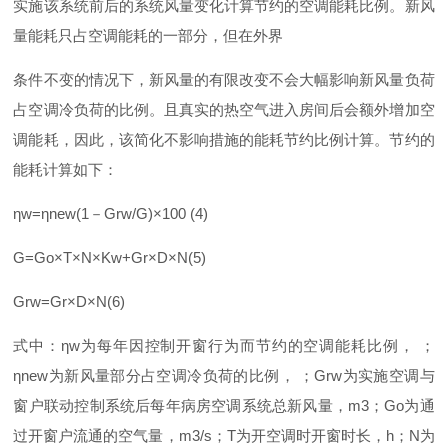
实施该系统前后的系统风量变化计算节约的空调能耗比例。新风
量能耗只占空调能耗的一部分，但在外界
条件不变的情况下，新风量的有限改变不会大幅影响新风量负荷
占空调冷负荷的比例。且真实的热空气进入房间后会额外增加空
调能耗，因此，该简化不影响措施的能耗节约比例计算。节约的
能耗计算如下：
η
w
=
η
new(
1
－
Grw/G)×100 (4)
G=Go×T×N×Kw+Gr×D×N(5)
Grw=Gr×D×N(6)
式中
：
η
w
为每年因控制开窗行为而节约的空调能耗比例
，
；
η
ne
w
为新风量部分占空调冷负荷的比例
，
；
Gr
w
为实施空调与
窗户联动控制系统后每年病房空调系统总新风量
，
m
3
；
G
o
为通
过开窗户流通的空气量
，
m3/
s
；
T
为开空调时开窗时长
，
h
；
N
为