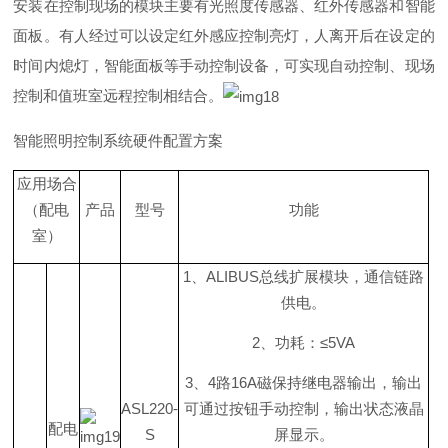
安装在控制现场的模块主要有光照度传感器、红外传感器和智能
面板。有人经过可以设定红外感应控制亮灯，人离开后在设定的
时间内熄灯，智能面板等手动控制设备，可实现自动控制、现场
控制和值班室远程控制相结合。
智能照明控制系统硬件配置方案
应用场合
（配电
产品
型号
功能
室）
1
、
ALIBU
S
总线扩展模块，通信链路
供电。
2
、功耗
：
≤
5VA
3
、
4
路
16
A
磁保持继电器输出，输出
ASL220-
可通过按钮手动控制，输出状态液晶
配电
S
屏显示。