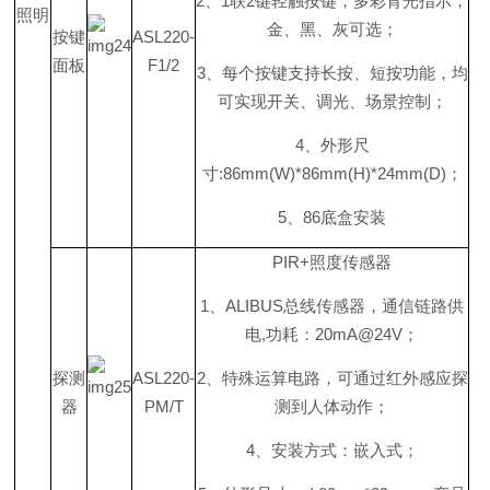
2
、
1
联
2
键轻触按键，多彩背光指示，
照明
金、黑、灰可选；
按键
ASL220-
面板
F1/2
3
、每个按键支持长按、短按功能，均
可实现开关、调光、场景控制；
4
、外形尺
寸
:86mm(W)*86mm(H)*24mm(D
)
；
5
、
8
6
底盒安装
PIR
+
照度传感器
1
、
ALIBU
S
总线传感器，通信链路供
电
,
功耗
：
20mA@24
V
；
探测
ASL220-
2
、特殊运算电路，可通过红外感应探
器
PM/T
测到人体动作；
4
、安装方式：嵌入式；