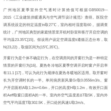
广州地区夏季室外空气逐时计算焓值可根
据
GB5001
9
—
201
5
《工业建筑供暖通风与空气调节设计规范》查得。医院空
调系统设定的特定温
度
t
n
取
2
7
℃
，室内相对湿度
取
60
。据调查
统计，广州地区典型的家庭情景里开机时卧室和客厅开启空调的
平均
温
23.3
5
℃
[15
]
。假设用户设定空调温
度
t
i
遵循正态分布，
取
N(23,22
)
，取值区间
为
(1
5
℃
,3
5
℃
)
。
开窗行为是个体不确定行为，在空调房间的开窗行为是一种特定
情景的开窗行
为
[16
]
。夏热冬冷地区夏季空调开启时窗户开启率
有
11.1 [17
]
，可认为此行为规律在夏热冬暖地区适用。取开窗时
长为开空调时长的一半。单间病房新风
量
G
r
取
0.0556m3/
s
。窗
户开启面
积
A
取
1.2m×0.6
m
，开口的高
度
H
取
1.2
m
，有效开口面
积
Aef
f
取窗口面
积
A
的一半。室内外空气温度
差
Δ
T
取
5
K
，室内外
空气平均温
度
T
取
302.5
K
，开口处的风
速
U
取
2m/
s
。