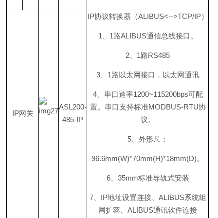
I
P
协议转换器
（
ALIBUS<-->TCP/I
P
）
1
、
1
路
ALIBU
S
通信总线接口。
2
、
1
路
RS485
3
、
1
路以太网接口，以太网通讯
4
、串口速
率
1200~115200bp
s
可配
ASL200-
置。串口支持标
准
MODBUS-RT
U
协
I
P
网关
485-IP
议。
5
、外形尺：
96.6mm(W)*70mm(H)*18mm(D
)
。
6
、
35m
m
标准导轨式安装
7
、
I
P
地址设置连接
、
ALIBU
S
系统组
网扩容
、
ALIBU
S
通讯软件连接