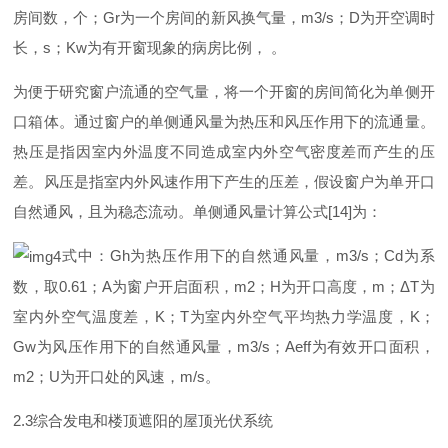
房间数，个
；
G
r
为一个房间的新风换气量
，
m3/
s
；
D
为开空调时
长
，
s
；
K
w
为有开窗现象的病房比例
，
。
为便于研究窗户流通的空气量，将一个开窗的房间简化为单侧开
口箱体。通过窗户的单侧通风量为热压和风压作用下的流通量。
热压是指因室内外温度不同造成室内外空气密度差而产生的压
差。风压是指室内外风速作用下产生的压差，假设窗户为单开口
自然通风，且为稳态流动。单侧通风量计算公
式
[14
]
为：
式中
：
G
h
为热压作用下的自然通风量
，
m3/
s
；
C
d
为系
数，
取
0.6
1
；
A
为窗户开启面积
，
m
2
；
H
为开口高度
，
m
；
Δ
T
为
室内外空气温度差
，
K
；
T
为室内外空气平均热力学温度
，
K
；
G
w
为风压作用下的自然通风量
，
m3/
s
；
Aef
f
为有效开口面积
，
m
2
；
U
为开口处的风速
，
m/
s
。
2.
3
综合发电和楼顶遮阳的屋顶光伏系统