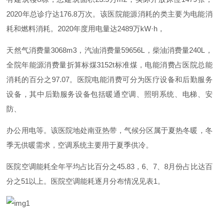
202
0
年总诊疗
达
176.
8
万次。该医院能源消耗的类主要为电能消
耗和燃料消耗
。
202
0
年度用电量
达
248
9
万
kW·
h
，
天然气消费
量
3068m
3
，汽油消费
量
59656
L
，柴油消费
量
240
L
，
全院年能源消费量折算标
煤
3152
t
标准煤，电能消费占医院总能
消耗的百分
之
97.0
7
。医院电能消费可分为医疗设备和后勤服务
设备，其中后勤服务设备包括暖通空调、照明系统、电梯、安
防、
办公用电等。该医院地处南亚热带，气候分区属于夏热冬暖，冬
季无供暖需求，空调系统主要用于夏季供冷。
医院空调能耗全年平均占比百分
之
45.8
3
，
6
、
7
、
8
月份占比达百
分
之
5
1
以上。医院空调能耗逐月分布情况见
表
1
。