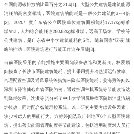
全国能源碳排放的比重百分
之
21.9[1
]
。大型公共建筑是建筑能源
消耗的高密度领域，医院建筑的能耗是一般公共建筑
的
3
～
4
倍
[2
]
。
202
0
年度广东省公立医院单位建筑面积能
耗
17.17k
g
标准
煤
/m
2
，人均综合能耗
达
280.82k
g
标准煤，远高于场馆、学校等
公共建筑，是广东省中小学建筑能耗
的
5
倍。随着国
家
“
双
碳
"
战
略的推动，医院建筑运行节能工作迫在眉
睫
[3
]
。
当前医院采用的节能措施主要围绕设备改造和更
新
[4
]
。林爱
麟
[5
]
摸查了长沙市医院建筑能耗，提出采用提升冷热源运行效率、
合理配置空调及通风系统等措施来降低医院能耗；姜海勇
等
[6
]
以
深圳市孙逸仙心血管医院为例，通过空调主机系统等节能改造达
到降耗效果。沈洪
等
[7
]
分析了中山大学附属肿瘤医院燃油蒸汽锅
炉技改，同时配合智能群控系统。以上研究主要考虑设备因素，
较少考虑人的用能行为。方婷
婷
[8
]
选取广州地
区
6
个典型医院建
筑，提出落实能源管理制度等节能建议，包括运用制度对人员行