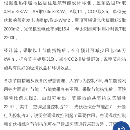
根据夏热冬暖地区居住建筑节能设计标准，屋顶热
阻
R
o
取
0.91m·2K/
W
，
Δ
R
取
0.3m·2K/
W
。
A
取
14
，
CO
P
取
3.
5
。单位光
伏板的额定发电功
率
Ip
v
取
1kW/m
2
，屋顶可铺设光伏板面
积
S
取
2000m
2
，光伏板发电效
率
p
取
15.4
，年太阳能可利用小时
数
T
取
2200
h
。
经计算，采取以上节能措施后，全年预计可减少用
电
25
6
万
kW·
h
，折合节省标
煤
315
t
，减
少
CO
2
排放
量
873
t
，说明节能措
施具有良好的经济效益和环境效益。
各项节能措施从设备的智慧管理、人的行为控制和可再生能源利
用等方面进行节能，节能效果各有不同。采取节能措施后，医院
能耗比例见
图
2
。由图可看出，节能措施共节约医院能
耗
22.47
。其中，空调温度控制
占
12
，光伏板综合节能
占
7
，开窗
行为控制
占
3
，说明空调温度控制起了重要作用。空调温度控制
和光伏板综合节能措施可在已建成医院进行局部改造，开窗行为