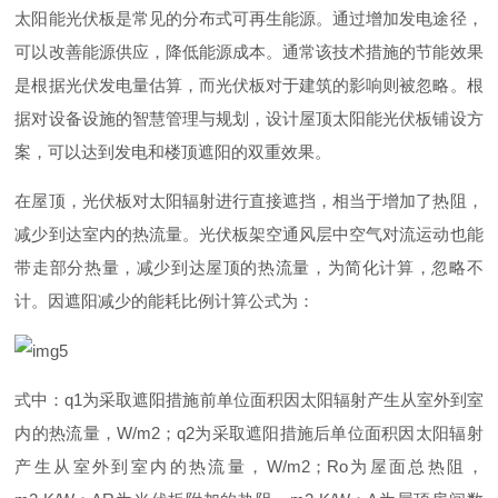
太阳能光伏板是常见的分布式可再生能源。通过增加发电途径，
可以改善能源供应，降低能源成本。通常该技术措施的节能效果
是根据光伏发电量估算，而光伏板对于建筑的影响则被忽略。根
据对设备设施的智慧管理与规划，设计屋顶太阳能光伏板铺设方
案，可以达到发电和楼顶遮阳的双重效果。
在屋顶，光伏板对太阳辐射进行直接遮挡，相当于增加了热阻，
减少到达室内的热流量。光伏板架空通风层中空气对流运动也能
带走部分热量，减少到达屋顶的热流量，为简化计算，忽略不
计。因遮阳减少的能耗比例计算公式为：
式中
：
q
1
为采取遮阳措施前单位面积因太阳辐射产生从室外到室
内的热流量
，
W/m
2
；
q
2
为采取遮阳措施后单位面积因太阳辐射
产生从室外到室内的热流量
，
W/m
2
；
R
o
为屋面总热阻
，