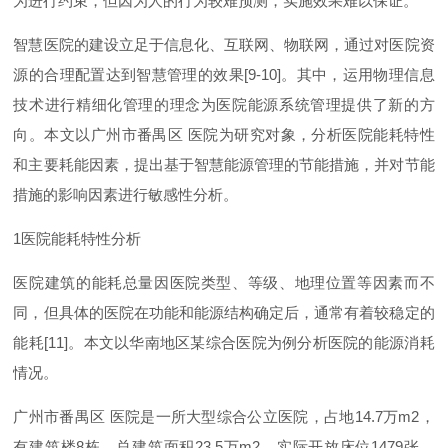
为进行约束，但因为人的行为较难预测，实施效果难以保证。
智慧医院的建设立足于信息化、互联网、物联网，通过对医院资
源的合理配置达到智慧管理的效
果
[9-10
]
。其中，运用物理信息
技术进行精细化管理的理念为医院能源系统管理提供了新的方
向。本文以广州市番禺
区
医院为研究对象，分析医院能耗特性
和主要耗能因素，提出基于智慧能源管理的节能措施，并对节能
措施的影响因素进行敏感性分析。
1
医院能耗特性分析
医院建筑的能耗总量因医院类型、等级、地理位置等因素而不
同，但具体的医院在功能和能源结构确定后，通常有着较稳定的
能
耗
[11
]
。本文以华南地区某综合医院为例分析医院的能源消耗
情况。
广州市番禺
区
医院是一所大型综合公立医院，占
地
14.
7
万
m
2
，
有建筑
楼
8
栋，总建筑面
积
23.
5
万
m
2
，实际开放床
位
147
9
张
，