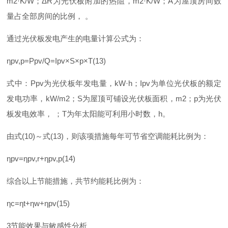
m2·K/
W
；
Δ
R
为光伏板附加的热阻
，
m2·K/
W
；
A
为屋顶房间数
量占全部房间的比例
，
。
通过光伏板发电产生的电量计算公式为：
η
pv,p=Ppv/Q=Ipv×S×p×T(13)
式中
：
Pp
v
为光伏板年发电量
，
kW·
h
；
Ip
v
为单位光伏板的额定
发电功率
，
kW/m
2
；
S
为屋顶可铺设光伏板面积
，
m
2
；
p
为光伏
板发电效率
，
；
T
为年太阳能可利用小时数
，
h
。
由
式
(10
)
～
式
(13
)
，则该项措施每年可节省空调能耗比例为：
η
pv
=
η
pv,r
+
η
pv,p(14)
综合以上节能措施，共节约能耗比例为：
η
c
=
η
t
+
η
w
+
η
pv(15)
3
节能效果与敏感性分析