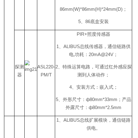
86mm(W)*86mm(H)*24mm(D
)
；
5
、
8
6
底盒安装
PIR
+
照度传感器
1
、
ALIBU
S
总线传感器，通信链路供
电
,
功耗
：
20mA@24
V
；
探测
ASL220-
2
、特殊运算电路，可通过红外感应探
器
PM/T
测到人体动作；
4
、安装方式：嵌入式；
5
、外形尺寸
：
ф
80mm*33m
m
；产品
外露尺寸
：
ф
80mm*2.5mm
1
、
ALIBU
S
总线扩展模块，通信链路
供电。