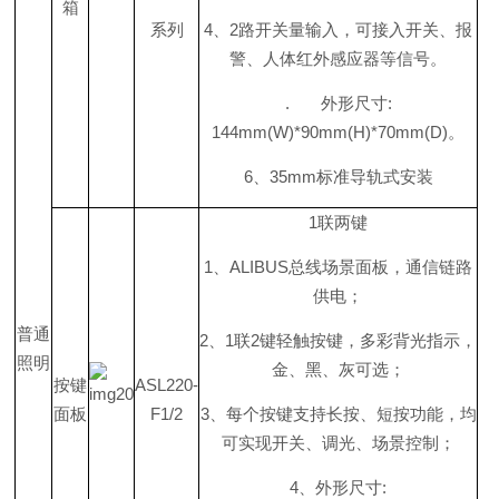
箱
系列
4
、
2
路开关量输入，可接入开关、报
警、人体红外感应器等信号。
.
外形尺
寸
:
144mm(W)*90mm(H)*70mm(D
)
。
6
、
35m
m
标准导轨式安装
1
联两键
1
、
ALIBU
S
总线场景面板，通信链路
供电；
普通
2
、
1
联
2
键轻触按键，多彩背光指示，
照明
金、黑、灰可选；
按键
ASL220-
面板
F1/2
3
、每个按键支持长按、短按功能，均
可实现开关、调光、场景控制；
4
、外形尺
寸
: