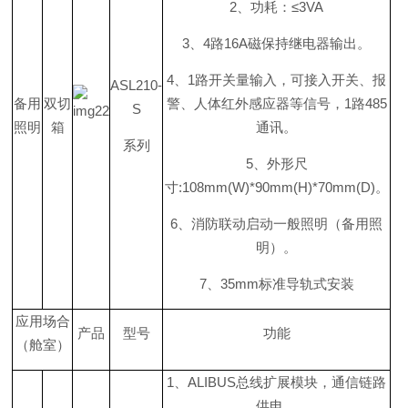
2
、功耗
：
≤
3VA
3
、
4
路
16
A
磁保持继电器输出。
4
、
1
路开关量输入，可接入开关、报
ASL210-
备用
双切
警、人体红外感应器等信号
，
1
路
48
5
S
照明
箱
通讯。
系列
5
、外形尺
寸
:108mm(W)*90mm(H)*70mm(D
)
。
6
、消防联动启动一般照明（备用照
明）。
7
、
35m
m
标准导轨式安装
应用场合
产品
型号
功能
（舱室）
1
、
ALIBU
S
总线扩展模块，通信链路
供电。