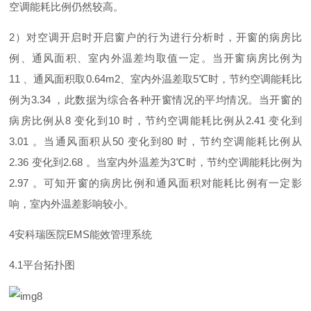
空调能耗比例仍然较高。
2
）对空调开启时开启窗户的行为进行分析时，开窗的病房比
例、通风面积、室内外温差均取值一定。当开窗病房比例
为
11
、通风面积
取
0.64m
2
、室内外温差
取
5
℃
时，节约空调能耗比
例
为
3.34
，此数据为综合各种开窗情况的平均情况。当开窗的
病房比例
从
8
变化
到
10
时，节约空调能耗比例
从
2.41
变化
到
3.01
。当通风面积
从
50
变化
到
80
时，节约空调能耗比例
从
2.36
变化
到
2.68
。当室内外温差
为
3
℃
时，节约空调能耗比例
为
2.97
。可知开窗的病房比例和通风面积对能耗比例有一定影
响，室内外温差影响较小。
4
安科瑞医
院
EM
S
能效管理系统
4.
1
平台拓扑图