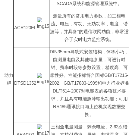
SCAD
A
系统和能源管理系统中。
测量所有的常用电力参数，如三相电
流、电压，有功、无功功率，电度，谐
ACR120EL
波等，并具备*的通信联网功能，非常适
合于实时电力监控系统。
DIN35m
m
导轨式安装结构，体积小巧，
能测量电能及其他电参量，可进行时
钟、费率时段等参数设置，精度高、可
动力
靠性好、性能指标符合国
标
GB/T17215-
柜
DTSD1352
200
2
、
GB/T17883-199
9
和电力行业标
准
DL/T614-200
7
对电能表的各项技术要
求，并且具有电能脉冲输出功能；可
用
RS48
5
通讯接口与上位机实现数据交
换。
三相全电量测量，剩余电流
、
2-6
3
次谐
AEW100
波，支持付费率，量值、电缆温度，可