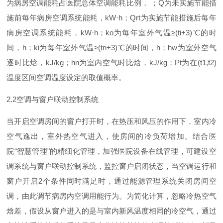
为病房空调能耗占医院总体空调能耗比例
，
；
Q
为未实施节能措
施前每年病房空调系统能耗
，
kW·
h
；
Qr
t
为实施节能措施后每年
病房空调系统能耗
，
kW·
h
；
k
o
为每年室外气
温
≥
(ti+3
)
℃
的时
间
，
h
；
k
i
为每年室外气
温
≥
(tn+3
)
℃
的时间
，
h
；
h
w
为室外空气
逐时比焓
，
kJ/k
g
；
h
n
为室内空气时比焓
，
kJ/k
g
；
P
t
为
在
(t1,t2
)
温度区间空调温度设定的取值概率。
2.
2
空调与窗户联动控制系统
当开启空调房间的窗户打开时，在热压和风压的作用下，室内冷
空气逸出，室外热空气进入，使房间的冷负荷增加。结合医
院
“
智慧管
理
"
的精细化管理，加强医院设备在线管理，可建设空
调系统与窗户联动控制系统，监控窗户启闭状态，当空调运行和
窗户开
启
2
个条件同时满足时，通过能源管理系统关闭房间空
调，由此调节病房内空调用能行为。为简化计算，忽略冷热空气
焓差，假设从窗户进入的是与室内新风温度相同的冷空气，通过