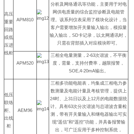
分析及网络通讯等功能，主要用于对电
网供电质量的综合监控诊断及电能管
高压
APM810
理。该系列仪表采用了模块化设计，当
重要
客户需要增加开关量输入输出，模拟量
回路
输入输出
，
S
D
卡记录，以太网通讯时，
或低
只需在背部插入对应模块即可。
压进
线柜
三相全电量测量
，
2-6
3
次谐波，不平衡
APM520
度，需量，支持付费率，越限报警
，
SOE,4-20m
A
输出。
三相多功能电能表，均集成三相电力参
数测量及电能计量及考核管理，提供
上
低压
2
4
时、
上
3
1
日以及
上
1
2
月的电能数据统
联络
计。具
有
6
3
次分次谐波与总谐波含量检
柜、
AEM96
测，带有开关量输入和继电器输出可实
出线
现
“
遥
信
"
和
“
遥
控
"
功能，并具备报警输
柜
出，可广泛应用于多种控制系统
，