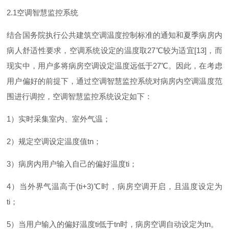
2.
1
空调智慧监控系统
结合国务院执行公共建筑空调温度控制标准的通知和夏季病房内
病人舒适性要求，空调系统设定的温度
取
2
7
℃
较为适
宜
[13
]
，而
现实中，用户多将病房空调设定温度远低
于
2
7
℃
。因此，在考虑
用户偏好的前提下，通过空调智慧监控系统对病房内空调温度范
围进行调控，空调智慧监控系统设定如下：
1
）实时采集室内、室外气温；
2
）规定空调设定温度
值
t
n
；
3
）病房内用户输入自己的偏好温
度
t
i
；
4
）当外界气温高
于
(ti+3
)
℃
时，病房空调开启，且温度设定
为
t
i
；
5
）当用户输入的偏好温
度
t
i
低
于
t
n
时，病房空调自动设定
为
t
n
。