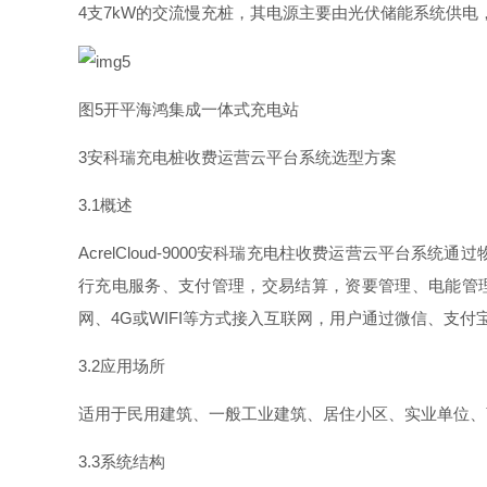
4
支
7k
W
的交流慢充桩，其电源主要由光伏储能系统供电
图
5
开平海鸿集成一体式充电站
3
安科瑞充电桩收费运营云平台系统选型方案
3.
1
概述
AcrelCloud-900
0
安科瑞充电柱收费运营云平台系统通过
行充电服务、支付管理，交易结算，资要管理、电能管
网
、
4
G
或
WIF
I
等方式接入互联网，用户通过微信、支付
3.
2
应用场所
适用于民用建筑、一般工业建筑、居住小区、实业单位、
3.
3
系统结构