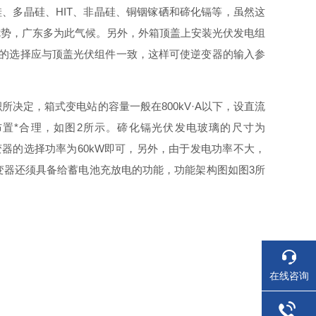
硅、多晶硅
、
HI
T
、非晶硅、铜铟镓硒和碲化镉等，虽然这
优势，广东多为此气候。另外，外箱顶盖上安装光伏发电组
的选择应与顶盖光伏组件一致，这样可使逆变器的输入参
积所决定，箱式变电站的容量一般
在
800kV·
A
以下，设直流
布
置
*
合理，如
图
2
所示。碲化镉光伏发电玻璃的尺寸
为
变器的选择功率
为
60k
W
即可，另外，由于发电功率不大，
变器还须具备给蓄电池充放电的功能，功能架构图如
图
3
所
在线咨询