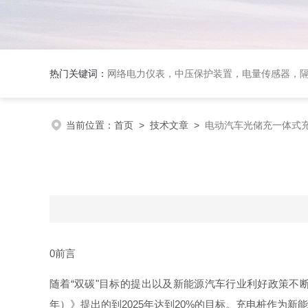
热门关键词：
网络电力仪表，中压保护装置，电量传感器，隔离
当前位置：
首页
>
技术文章
>
电动汽车光储充一体式
0
前言
随
着
“
双
碳
"
目标的提出以及新能源汽车行业利好政策不
年）》提出的
到
202
5
年达
到
20
%
的目标。充电桩作为新能