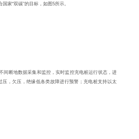
合国
家
“
双
碳
"
的目标，如
图
5
所示。
不间断地数据采集和监控，实时监控充电桩运行状态，进
过压，欠压，绝缘低各类故障进行预警；充电桩支持以太