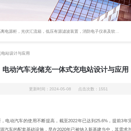
电源柜，光伏汇流箱，低压有源滤波装置，消防电子仪表及软件保护装置
充电站设计与应用
电动汽车光储充一体式充电站设计与应用
更新时间：2024-05-08 点击次数：1551
断，电动汽车的使用不断提高，截
至
202
2
年已达
到
25.6
%
，提
前
3
年
源汽车的配套基础设施，早
在
202
0
年已被纳入新基建当中，其需求