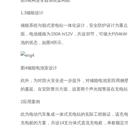
图
3
离网逆变器系统架构图
1.
3
储能设计
储能系统与箱式变电站一体化设计，安全防护设计为重点
面，电池规格
为
150A·h/12
V
，共
设
3
0
节，可储大
约
54kW
池的状态，如
图
4
所示。
图
4
储能电池室设计
此外，为对防火安全进一步提升，对储能电池室四周侧
的蔓延。在安防警示方面，设置两个声光报警器在充电站
2
应用案例
此为电动汽车集成一体式充电站的实际工程验证，该充
充电桩的方案，共
设
1
4
支分体式直流充电桩，单桩额定