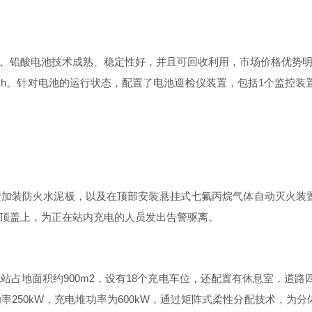
。铅酸电池技术成熟、稳定性好，并且可回收利用，市场价格优势
·
h
。针对电池的运行状态，配置了电池巡检仪装置，包
括
1
个监控装
壁加装防火水泥板，以及在顶部安装悬挂式七氟丙烷气体自动灭火装
顶盖上，为正在站内充电的人员发出告警驱离。
电站占地面积
约
900m
2
，设
有
1
8
个充电车位，还配置有休息室，道路
功
率
250k
W
，充电堆功率
为
600k
W
，通过矩阵式柔性分配技术，为分