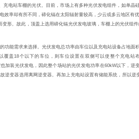
、充电站车棚的光伏。目前，市场上有多种光伏发电组件，如单晶
电效率却有所不同，碲化镉在太阳辐射量较高，少云或多云地区有
而变形。故此，顶盖上选用碲化镉光伏发电玻璃，车棚上的光伏组件
的功能需求来选择。光伏发电总功率由车位以及充电站设备占地面
以覆
盖
1
8
个以下的车位，则车位设置在双侧可以使整个充电站
室也加装光伏发电，因此整个场站的光伏发电功率
在
60k
W
以下，逆
，故逆变器选用离网逆变器。再加上充电站设置有储能系统，所以逆