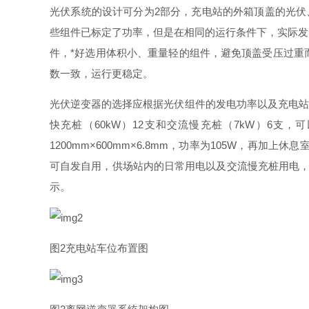
光伏系统的设计可分
为
2
部分，充电站的外箱顶盖的光伏
些组件已标定了功率，但是在相同的运行条件下，实际发
件
，
*
好选用体积小、重量轻的组件，避免顶盖受压过重
数一致，运行更稳定。
光伏逆变器的选择应根据光伏组件的发电功率以及充电站
快充桩
（
60k
W
）
1
2
支和交流慢充桩
（
7k
W
）
6
支，可
1200mm×600mm×6.8m
m
，功率
为
105
W
，再加上休息
可自发自用，供场站内的日常用电以及交流慢充桩用电
示。
图
2
充电站车位布置图