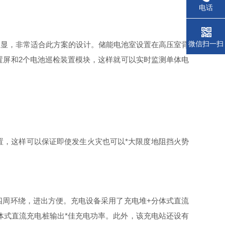
电话
微信扫一扫
明显，非常适合此方案的设计。储能电池室设置在高压室背
置屏
和
2
个电池巡检装置模块，这样就可以实时监测单体电
置，这样可以保证即使发生火灾也可
以
*
大限度地阻挡火势
四周环绕，进出方便。充电设备采用了充电
堆
+
分体式直流
体式直流充电桩输
出
*
佳充电功率。此外，该充电站还设
有