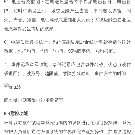
5
）电压暂态监测：在电能质量暂态事件如电压暂升、电压暂
降、短时中断发生时，系统应能产生告警，事件能以弹窗、闪
烁、声音、短信、电话等形式通知相关人员；系统应能查看相应
暂态事件发生前后的波形。
6
）电能质量数据统计：系统应能显
示
1mi
n
统计
整
2
h
存储的统计
数据，包括均值
、
*
*
值
、
*
小值
、
95
%
概率值、方均根值。
7
）事件记录查看功能：事件记录应包含事件名称、状态（动作
或返回）、波形号、越限值、故障持续时间、事件发生的时间。
图
2
1
微电网系统电能质量界面
6.
8
遥控功能
应可以对整个微电网系统范围内的设备进行远程遥控操作。系统
维护人员可以通过管理系统的主界面完成遥控操作，并遵循遥控