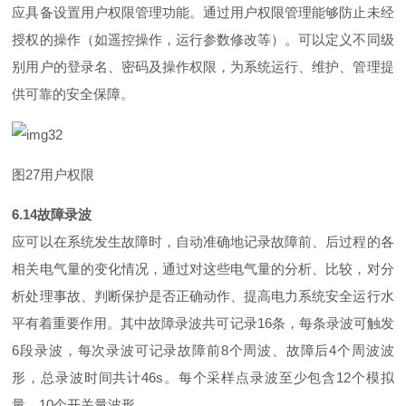
应具备设置用户权限管理功能。通过用户权限管理能够防止未经
授权的操作（如遥控操作，运行参数修改等）。可以定义不同级
别用户的登录名、密码及操作权限，为系统运行、维护、管理提
供可靠的安全保障。
图
2
7
用户权限
6.1
4
故障录波
应可以在系统发生故障时，自动准确地记录故障前、后过程的各
相关电气量的变化情况，通过对这些电气量的分析、比较，对分
析处理事故、判断保护是否正确动作、提高电力系统安全运行水
平有着重要作用。其中故障录波共可记
录
1
6
条，每条录波可触
发
6
段录波，每次录波可记录故障
前
8
个周波、故障
后
4
个周波波
形，总录波时间共
计
46
s
。每个采样点录波至少包
含
1
2
个模拟
量
、
1
0
个开关量波形。