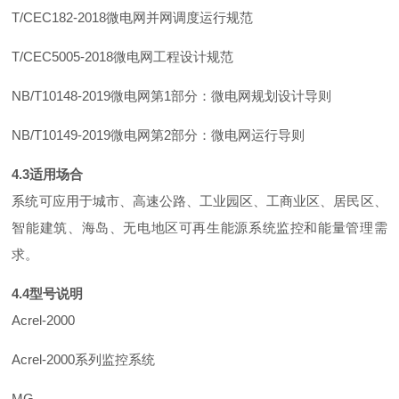
T/CEC182-201
8
微电网并网调度运行规范
T/CEC5005-201
8
微电网工程设计规范
NB/T10148-201
9
微电网
第
1
部分：微电网规划设计导则
NB/T10149-201
9
微电网
第
2
部分：微电网运行导则
4.
3
适用场合
系统可应用于城市、高速公路、工业园区、工商业区、居民区、
智能建筑、海岛、无电地区可再生能源系统监控和能量管理需
求。
4.
4
型号说明
Acrel-2000
Acrel-200
0
系列监控系统
MG