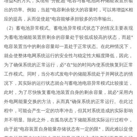
增
益
K
的方式，实现
有
*
分配
超
*
电容与蓄电池两种储能装置所输
出的功率。例如，当
超
*
电容剩余较大的容量时，可以将增
益
K
相
应的提高，从而促使
超
*
电容能够承担较多的功率输出。
（
2
）蓄电池异常模式。蓄电池异常模式状态下的情况主要表现
为蓄电池储能装置所剩余的容量处于较低或较高的状态，而
超
*
电容装置当中的剩余容量却一直处于正常状态。在此种情况下，
就会使整体电网系统运行的安全性与稳定性大幅度降低，因此，
为了确保系统的正常运行，
必
*
在
*
短的时间内使系统恢复到正常
工作模式。同时，当分布式发电中的储能系统处于并网状态的情
况下，其实际的运行状态就会与蓄电池电容异常模式比较接近，
此时，为了尽快恢复蓄电池装置自身的剩余容量，就
必
*
采用内
外电网能量交换的方法，从而
真
*
确保系统的正常运行。在此过
程中，可能会产生一定的功率冲击，但其对系统造成的实际影响
并不明显。除此之外，在孤岛状态下储能系统实际运行过程中，
由于
超
*
电容装置自身能量存储状态有一定的
限
*
，因此难以促使