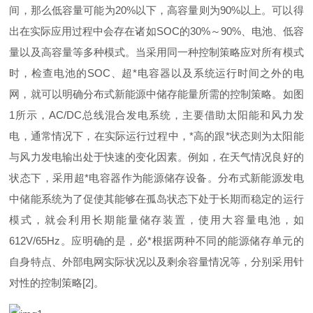
间，那么低容量可能
为
20
%
以下，高容量则
为
90
%
以上。可以得
出在实际应用过程中会存在诸
如
SO
C
的
30
%
～
90
%
、电池、低容
量以及高容量等多种模式。当采用同一种控制策略应对所有模式
时，检查电池
的
SO
C
、
超
*
电容器以及系统运行时间之外的电
网，就可以明确分布式新能源中储存能量所需的控制策略。如
图
1
所示
，
AC/D
C
总线混合发电系统，主要借助太阳能和风力发
电，通常情况下，在实际运行过程中
，
*
高的
跟
*
状态则为太阳能
与风力发电输出处于快速的变化因素。例如，在天气情况良好的
状态下，采用
超
*
电容器作为能源储存设备。分布式新能源发电
中储能系统为了促使其能够在孤岛状态下处于长期而稳定的运行
模式，就会利用长期能量储存装置，使用大容量电池，
如
612V/65H
z
。应明确的是，
必
*
根据两种不同的能源储存单元的
自身特点、外部电网实际状况以及剩余容量情况等，分别采用针
对性的控制策
略
[2
]
。