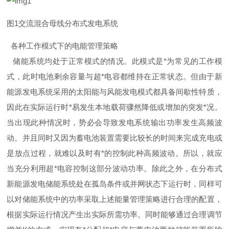
图
1
交流混合母线分布式发电系统
各种工作模式下的电能管理策略
储能系统均处于正常模式的情况。此模式
是
*
为常见的工作模
式，此时电池剩余容量与
超
*
电容都维持在正常状态。但由于新
能源发电系统采用的太阳能与风能发电模式都具备间歇性特质，
因此在实际运行
时
*
易发生本地载荷骤然降低或增加的突
发
*
况。
当出现此种情况时，势必会导致发电系统输出功率发生高频波
动。并且同时又因为蓄电池装置需要比较长的时间来完成充电或
是放点过程，就难以及时
有
*
的控制此种高频波动。所以，就应
当充分利用
超
*
电容控制这部分波动功率。除此之外，在分布式
新能源发电储能系统处在孤岛条件或并网状态下运行时，同样可
以对储能系统中的功率采取上述能量管理策略进行合理的配置，
根据实际运行情况产生出实际所需功率。同时能够通过合理调节