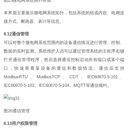
图
2
5
微电网系统拓扑界面
本界面主要展示微电网系统拓扑，包括系统的组成内容、电网连
接方式、断路器、表计等信息。
6.1
2
通信管理
可以对整个微电网系统范围内的设备通信情况进行管理、控制、
数据的实时监测。系统维护人员可以通过管理系统的主程序右键
打开通信管理程序，然后选择通信控制启动所有端口或某个端
口，快速查看某设备的通信和数据情况。通信应支
持
ModbusRT
U
、
ModbusTC
P
、
CD
T
、
IEC60870-5-10
1
、
IEC60870-5-10
3
、
IEC60870-5-10
4
、
MQT
T
等通信规约。
图
2
6
通信管理
6.1
3
用户权限管理