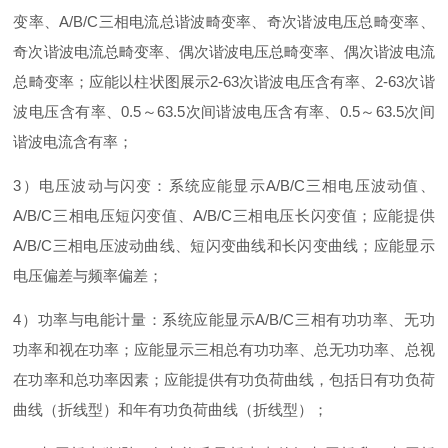
变率
、
A/B/
C
三相电流总谐波畸变率、奇次谐波电压总畸变率、
奇次谐波电流总畸变率、偶次谐波电压总畸变率、偶次谐波电流
总畸变率；应能以柱状图展
示
2-6
3
次谐波电压含有率
、
2-6
3
次谐
波电压含有率
、
0.
5
～
63.
5
次间谐波电压含有率
、
0.
5
～
63.
5
次间
谐波电流含有率；
3
）电压波动与闪变：系统应能显
示
A/B/
C
三相电压波动值
、
A/B/
C
三相电压短闪变值
、
A/B/
C
三相电压长闪变值；应能提
供
A/B/
C
三相电压波动曲线、短闪变曲线和长闪变曲线；应能显示
电压偏差与频率偏差；
4
）功率与电能计量：系统应能显
示
A/B/
C
三相有功功率、无功
功率和视在功率；应能显示三相总有功功率、总无功功率、总视
在功率和总功率因素；应能提供有功负荷曲线，包括日有功负荷
曲线（折线型）和年有功负荷曲线（折线型）；