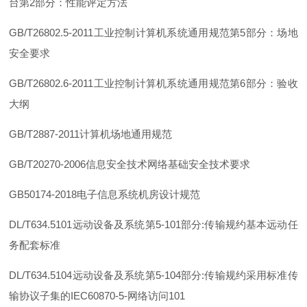
台
第
2
部分：性能评定方法
GB/T26802.5-201
1
工业控制计算机系统通用规范
第
5
部分：场地
安全要求
GB/T26802.6-201
1
工业控制计算机系统通用规范
第
6
部分：验收
大纲
GB/T2887-201
1
计算机场地通用规范
GB/T20270-2006
信息安全技术网络基础安全技术要求
GB50174-201
8
电子信息系统机房设计规范
DL/T634.510
1
远动设备及系统
第
5-10
1
部
分
:
传输规约基本远动任
务配套标准
DL/T634.510
4
远动设备及系统
第
5-10
4
部
分
:
传输规约采用标准传
输协议子集
的
IEC60870-5
-
网络访
问
101