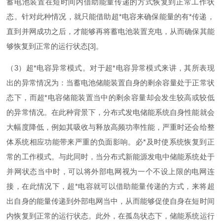
蓄电池装置在短时间内借助能量传递的方式恢复到正常工作状
态。针对此种情况，就只能借助
超
*
电容来确保能量的
有
*
传递，
直到并网成功之后，才能够再将蓄电池装置充电，从而确保其能
够恢复到正常的运行状
态
[3
]
。
（
3
）
超
*
电容异常模式。对于
超
*
电容异常模式来讲，其所表现
出的异常情况为：当蓄电池储能装置自身的剩余容量处于正常状
态下，而
超
*
电容储能装置当中的剩余容量却会发生较高或较低
的异常情况。在此种背景下，分布式发电储能系统自身性能就会
大幅度降低，例如其吸收与释放高频功率性能，严重时还会给整
体系统相应功能带来严重的负面影响。
必
*
及时使系统恢复到正
常的工作模式。与此同时，当分布式新能源发电中储能系统处于
并网状态当中时，可以将外部电网视为一个不设上限的电网连
接，在此情况下，
超
*
电容就可以借助能量传递的方式，来将超
出自身的能量传递到外部电网当中，从而能够促使自身在短时间
内恢复到正常的运行状态。此外，在孤岛状态下，储能系统运行