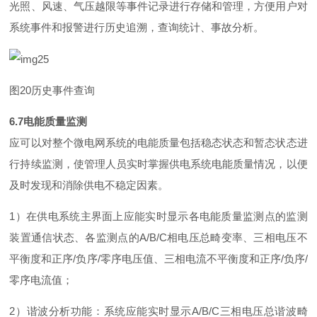
光照、风速、气压越限等事件记录进行存储和管理，方便用户对
系统事件和报警进行历史追溯，查询统计、事故分析。
图
2
0
历史事件查询
6.
7
电能质量监测
应可以对整个微电网系统的电能质量包括稳态状态和暂态状态进
行持续监测，使管理人员实时掌握供电系统电能质量情况，以便
及时发现和消除供电不稳定因素。
1
）在供电系统主界面上应能实时显示各电能质量监测点的监测
装置通信状态、各监测点
的
A/B/
C
相电压总畸变率、三相电压不
平衡度和正
序
/
负
序
/
零序电压值、三相电流不平衡度和正
序
/
负
序
/
零序电流值；
2
）谐波分析功能：系统应能实时显
示
A/B/
C
三相电压总谐波畸