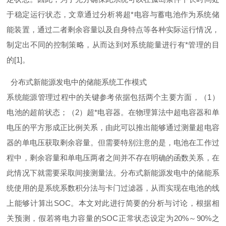
于稳定运行状态，文章通过分析将
超
*
电容与蓄电池作为系统储
能装置，通过二者剩余容量以及自身特点等各种实际运行情况，
制定出不同的控制策略，从而达到对系统能量进行
有
*
管理的目
的
[1
]
。
分布式新能源发电中的储能系统工作模式
系统能源管理过程中的关键参考依据包括两个主要方面，
（
1
）
电池的超前状态；
（
2
）
超
*
电容器。在物理算法中超电容器和单
电压的平方形成正比例关系，由此可以推出能够通过测量超电容
器的单电压获取剩余容量。但需要特别注意的是，电池在工作过
程中，剩余容量和单电压两者之间并不存在明确的函数关系，在
此情况下就需要采取间接测量法。分布式新能源发电中的储能系
统使用的是系统系数积分法与卡门过滤器，从而实现在电池的线
上能够计算
出
SO
C
。本文对此进行简要的分析与讨论，根据相
关预测，假若将电力容量
的
SO
C
正常状态设定
为
20
%
～
90
%
之