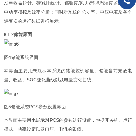
发电收益统计、碳减排统计、辐照
度
/
风
力
/
环境温湿度监测、发
电功率模拟及效率分析；同时对系统的总功率、电压电流及各个
逆变器的运行数据进行展示。
6.1.
2
储能界面
图
4
储能系统界面
本界面主要用来展示本系统的储能装机容量、储能当前充放电
量、收益
、
SO
C
变化曲线以及电量变化曲线。
图
5
储能系
统
PC
S
参数设置界面
本界面主要用来展示
对
PC
S
的参数进行设置，包括开关机、运行
模式、功率设定以及电压、电流的限值。