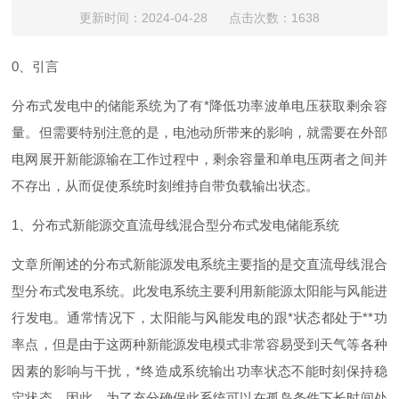
更新时间：2024-04-28 点击次数：1638
0
、引言
分布式发电中的储能系统为了
有
*
降低功率波单电压获取剩余容
量。但需要特别注意的是，电池动所带来的影响，就需要在外部
电网展开新能源输在工作过程中，剩余容量和单电压两者之间并
不存出，从而促使系统时刻维持自带负载输出状态。
1
、分布式新能源交直流母线混合型分布式发电储能系统
文章所阐述的分布式新能源发电系统主要指的是交直流母线混合
型分布式发电系统。此发电系统主要利用新能源太阳能与风能进
行发电。通常情况下，太阳能与风能发电的
跟
*
状态都处
于
*
*
功
率点，但是由于这两种新能源发电模式非常容易受到天气等各种
因素的影响与干扰
，
*
终造成系统输出功率状态不能时刻保持稳
定状态。因此，为了充分确保此系统可以在孤岛条件下长时间处