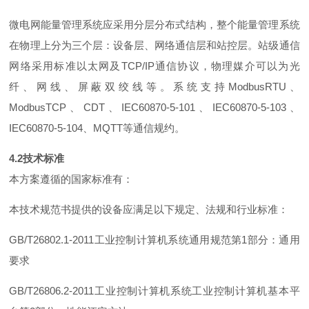
微电网能量管理系统应采用分层分布式结构，整个能量管理系统
在物理上分为三个层：设备层、网络通信层和站控层。站级通信
网络采用标准以太网
及
TCP/I
P
通信协议，物理媒介可以为光
纤、网线、屏蔽双绞线等。系统支
持
ModbusRT
U
、
ModbusTC
P
、
CD
T
、
IEC60870-5-10
1
、
IEC60870-5-10
3
、
IEC60870-5-10
4
、
MQT
T
等通信规约。
4.
2
技术标准
本方案遵循的国家标准有：
本技术规范书提供的设备应满足以下规定、法规和行业标准：
GB/T26802.1-201
1
工业控制计算机系统通用规范
第
1
部分：通用
要求
GB/T26806.2-201
1
工业控制计算机系统工业控制计算机基本平