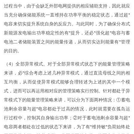
过程当中，由于会缺乏外部电网提供的相应辅助支持，因此就应
当充分确保储能系统一直维持在功率平衡的稳定状态，通过
超
*
电容来切实提升系统自身的反应力。与此同时，为了确保分布式
新能源发电输出功率稳定性的
有
*
提升，还
必
*
强化
超
*
电容与蓄
电池二者储能装置之间的能量传递，从而切实达到能量
有
*
管理
的目的。
（
4
）全部异常模式。对于全部异常模式状态下的能量管理策略
来讲，
必
*
综合考虑上述几种异常模式，通过直流母线之间的相
互均衡，从而促使异常模式能够合理转述为上述的其中一个模
式，进而可以再运用相对应的管理策略实行控制。针对都处于异
常模式下的能量管理策略来讲，可以分为下面两种情况
：
①
蓄电
池剩余容量与
超
*
电容都处于过高的情况，此时就需要在孤岛运
行过程中，控制其自身输出功率
；
②
对于蓄电池剩余容量与
超
*
电容两者都处在过低的状态下来讲，为了
有
*
维持
敏
*
负荷始终处