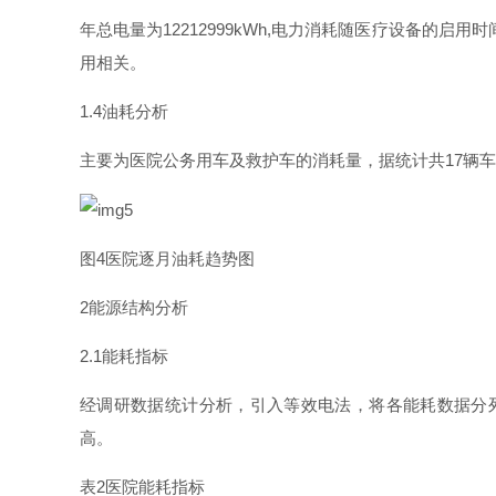
年总电量
为
12212999kWh
,
电力消耗随医疗设备的启用时
用相关。
1.
4
油耗分析
主要为医院公务用车及救护车的消耗量，据统计
共
1
7
辆车
图
4
医院逐月油耗趋势图
2
能源结构分析
2.
1
能耗指标
经调研数据统计分析，引入等效电法，将各能耗数据分
高。
表
2
医院能耗指标