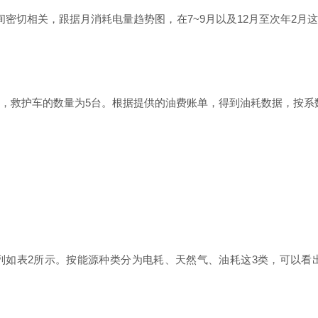
间密切相关，跟据月消耗电量趋势图，
在
7~
9
月以
及
1
2
月至次
年
2
月
，救护车的数量
为
5
台。根据提供的油费账单，得到油耗数据，按系
列如
表
2
所示。按能源种类分为电耗、天然气、油耗
这
3
类，可以看