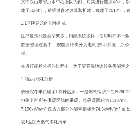
文中以山东省沂水中心医院为例，对其进行能源审计，
建
于
198
8
年，后经过多次改造和扩建，晚建
于
201
2
年，
1.
1
医院建筑的能耗构成
医疗建筑能源类型繁多，用能系统多样，使用时间不一致
数据整理过程中，按能源种类分为电
耗
(
照明系统、办公
耗。
在进行能耗分析的过程中，为了更直观地比较各类能耗之
1.
2
热力能耗分析
该医院冬季供暖采
用
2
种热源：一是燃气锅炉产
生
85/6
0
℃
担剩下的所有供暖区域的采暖。总采暖面积
为
11197m
²
7.156kWh/m³
,
仅热力部分的能耗指标
为
74.3kWh/(m²·a)
,
表
1
医院天然气消耗清单