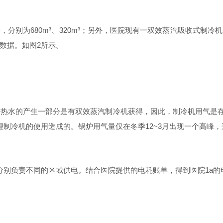
果，分别
为
680m
³
、
320m
³
；另外，医院现有一双效蒸汽吸收式制冷机
数据。如
图
2
所示。
，热水的产生一部分是有双效蒸汽制冷机获得，因此，制冷机用气是
锂制冷机的使用造成的。锅炉用气量仅在冬
季
12~
3
月出现一个高峰，
分别负责不同的区域供电。结合医院提供的电耗账单，得到医
院
1
a
的