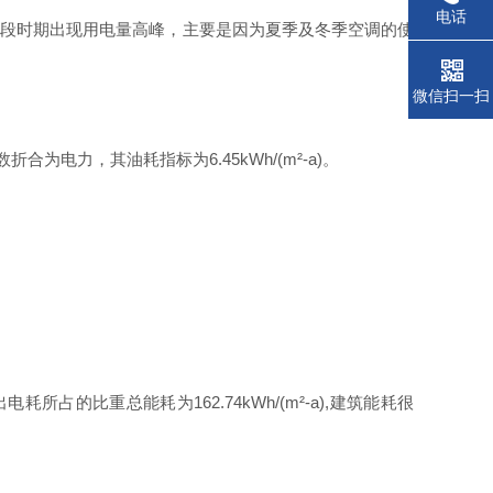
电话
这段时期出现用电量高峰，主要是因为夏季及冬季空调的使
微信扫一扫
数折合为电力，其油耗指标
为
6.45kWh/(m²-a
)
。
出电耗所占的比重总能耗
为
162.74kWh/(m²-a)
,
建筑能耗很