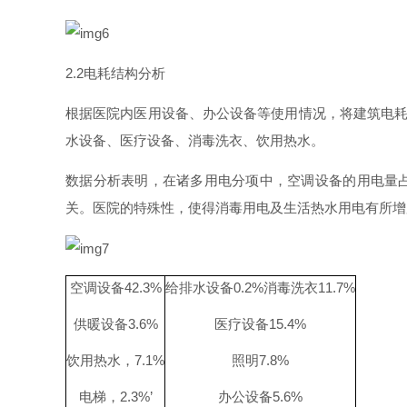
2.
2
电耗结构分析
根据医院内医用设备、办公设备等使用情况，将建筑电
水设备、医疗设备、消毒洗衣、饮用热水。
数据分析表明，在诸多用电分项中，空调设备的用电量
关。医院的特殊性，使得消毒用电及生活热水用电有所增
空调设
备
42.3%
给排水设
备
0.2
%
消毒洗
衣
11.7%
供暖设
备
3.6%
医疗设
备
15.4%
饮用热水
，
7.1%
照
明
7.8%
电梯
，
2.3
%
’
办公设
备
5.6%