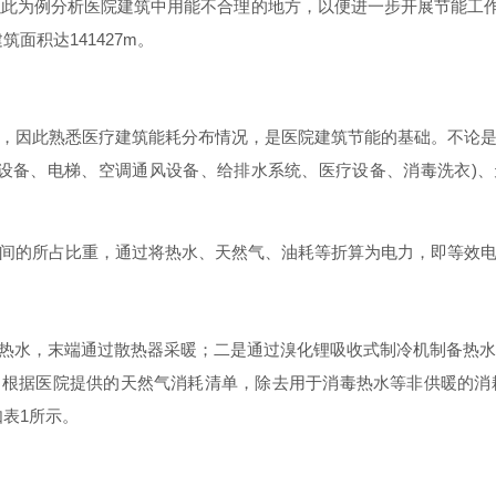
以此为例分析医院建筑中用能不合理的地方，以便进一步开展节能工
建筑面积
达
141427
m
。
，因此熟悉医疗建筑能耗分布情况，是医院建筑节能的基础。不论
设备、电梯、空调通风设备、给排水系统、医疗设备、消毒洗
衣
)
、
间的所占比重，通过将热水、天然气、油耗等折算为电力，即等效
热水，末端通过散热器采暖；二是通过溴化锂吸收式制冷机制备热
。根据医院提供的天然气消耗清单，除去用于消毒热水等非供暖的消
如
表
1
所示。