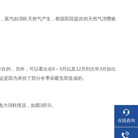
，蒸汽由消耗天然气产生，根据医院提供的天然气消费账
存在的，另外，可以看出
在
6
～
9
月以
及
1
2
月到次
年
3
月份出
这是因为承担了部分冬季采暖负荷造成的。
电力消耗情况，如
图
3
所示。
在线咨询