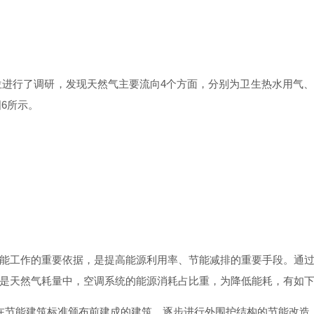
位进行了调研，发现天然气主要流
向
4
个方面，分别为卫生热水用气、
图
6
所示。
能工作的重要依据，是提高能源利用率、节能减排的重要手段。通
是天然气耗量中，空调系统的能源消耗占比重，为降低能耗，有如
在节能建筑标准颁布前建成的建筑，逐步进行外围护结构的节能改造