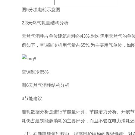
图
5
分项电耗示意图
2.
3
天然气耗量结构分析
天然气消耗占单位建筑能耗
的
43%
,
对医院用天然气的单
例如下，空调制冷机用气量
占
65%
,
为主要用气单位，如
空调制
冷
65%
图
6
天然气消耗结构分析
3
节能建议
能耗数据分析是进行节能量计算、节能潜力分析、开展节
耗仍占建筑能源消耗的主要部分，而且不管在电力消耗还
（
1
）在新建建筑过程中，提高围护结构的保温性能，对