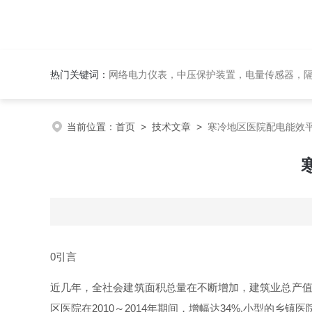
热门关键词：
网络电力仪表，中压保护装置，电量传感器，隔离
当前位置：
首页
>
技术文章
>
寒冷地区医院配电能效
0
引言
近几年，全社会建筑面积总量在不断增加，建筑业总产
区医院
在
201
0
～
201
4
年期间，增幅
达
34%
,
小型的乡镇医