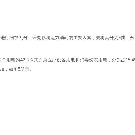
耗进行细致划分，研究影响电力消耗的主要因素，先将其分
为
9
类，分
占总用电
的
42.3%
,
其次为医疗设备用电和消毒洗衣用电，分别
占
15.4
加，如
图
5
所示。