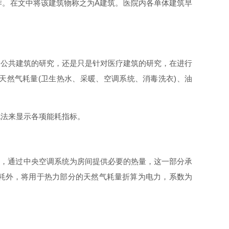
作。在文中将该建筑物称之
为
A
建筑。医院内各单体建筑早
是公共建筑的研究，还是只是针对医疗建筑的研究，在进行
天然气耗
量
(
卫生热水、采暖、空调系统、消毒洗
衣
)
、油
电法来显示各项能耗指标。
水，通过中央空调系统为房间提供必要的热量，这一部分承
耗外，将用于热力部分的天然气耗量折算为电力，系数
为