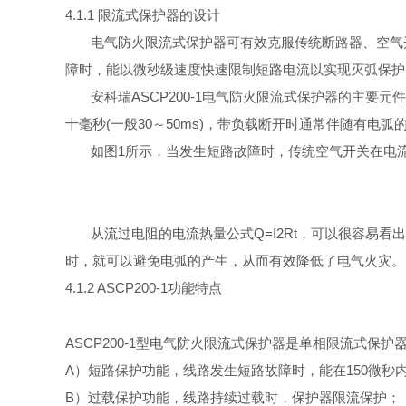
4.1.1
限流式保护器的设计
电气防火限流式保护器可有效克服传统断路器、空气
障时，能以微秒级速度快速限制短路电流以实现灭弧保护
安科
瑞
ASCP200-
1
电气防火限流式保护器的主要元件
十毫
秒
(
一
般
3
0
～
50ms
)
，带负载断开时通常伴随有电弧
如
图
1
所示，当发生短路故障时，传统空气开关在电
从流过电阻的电流热量公
式
Q=I2R
t
，可以很容易看出
时，就可以避免电弧的产生，从而有效降低了电气火灾。
4.1.2 ASCP200-
1
功能特点
ASCP200-
1
型电气防火限流式保护器是单相限流式保护
A
）短路保护功能，线路发生短路故障时，能
在
15
0
微秒
B
）过载保护功能，线路持续过载时，保护器限流保护；