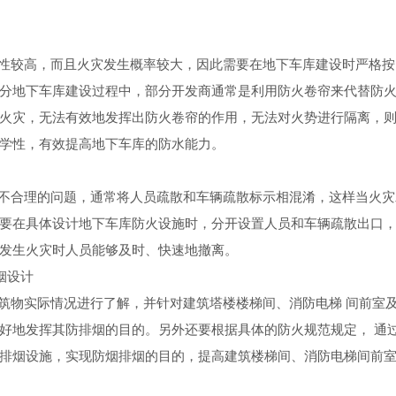
性较高，而且火灾发生概率较大，因此需要在地下车库建设时严格按
分地下车库建设过程中，部分开发商通常是利用防火卷帘来代替防
火灾，无法有效地发挥出防火卷帘的作用，无法对火势进行隔离，
学性，有效提高地下车库的防水能力
。
不合理的问题，通常将人员疏散和车辆疏散标示相混淆，这样当火灾
要在具体设计地下车库防火设施时，分开设置人员和车辆疏散出口
发生火灾时人员能够及时、快速地撤离
。
烟设
计
筑物实际情况进行了解，并针对建筑塔楼楼梯间、消防电
梯
间前室
好地发挥其防排烟的目的。另外还要根据具体的防火规范规定
，
通
排烟设施，实现防烟排烟的目的，提高建筑楼梯间、消防电梯间前