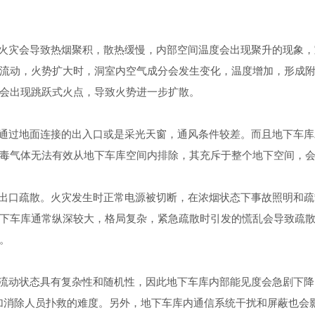
火灾会导致热烟聚积，散热缓慢，内部空间温度会出现聚升的现象，
流动，火势扩大时，洞室内空气成分会发生变化，温度增加，形成
会出现跳跃式火点，导致火势进一步扩散
。
通过地面连接的出入口或是采光天窗，通风条件较差。而且地下车库
毒气体无法有效从地下车库空间内排除，其充斥于整个地下空间，
出口疏散。火灾发生时正常电源被切断，在浓烟状态下事故照明和疏
下车库通常纵深较大，格局复杂，紧急疏散时引发的慌乱会导致疏
。
流动状态具有复杂性和随机性，因此地下车库内部能见度会急剧下降
加消除人员扑救的难度。另外，地下车库内通信系统干扰和屏蔽也会