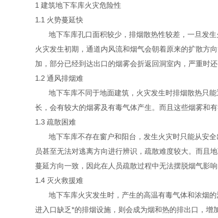
1
建筑地下车库火灾危险
性
1.1
火势蔓延
快
地下车库孔口面积较少，排烟散热性较差，一旦发生
火灾发生初期，通道内风流和烟气会朝着原来的扩散方向
加，部分已经到达出口的烟雾会折返回洞室内，严重时还
1.2
通风排烟
难
地下车库不同于地面建筑，火灾发生时排烟散热只能
长，会有较大的烟雾及有毒气体产生。而且这些烟雾和有
1.3
疏散困
难
地下车库不存在窗户和阳台，发生火灾时只能从安全
员甚至无法对逃离方向进行辨识，疏散难度较大。而且地
蔓延方向一致，因此在人员疏散过程中无法摆脱烟气影响
1.4
灭火救援
难
地下车库火灾发生时，产生的高温有毒气体和浓烟的
进入口缺乏*的排烟设施，则会成为烟和热的排出口，增