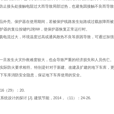
防止接头处接触电阻过大而导致局部过热，也避免因接触不良而导致
品外壳。保护器在使用期间，若被保护线路发生短路或过载故障而被
护器的复位按键
约
2
秒钟，使保护器恢复正常运行时。
载电流过大，环境温度过高或通风散热不良等原因导致，可通过加强
一旦发生火灾扑救难度较大，也会导致严重的经济损失和人员伤亡。
实际防火要求相符。特别是针对于新建、改建及扩建的地下车库，
下车库消防安全隐患，保证地下车库使用的安全
。
1
6
（
2
9
）
：
20.
烟系统设计的探
讨
[J].
建筑节能
，
201
4
，
（
1
1
）
：
24-26.