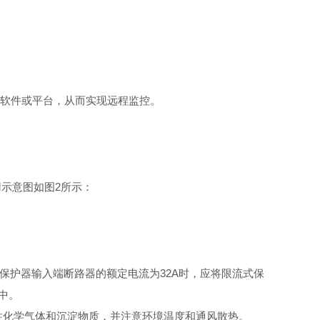
软件或平台，从而实现远程监控。
用示意图如
图
2
所示：
保护器输入端断路器的额定电流
为
32
A
时，应将限流式保
中。
性化学气体和沉淀物质，并注意环境温度和通风散热。