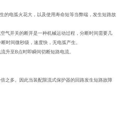
生的电弧火花大，以及使用寿命短等当弊端，发生短路故
。
统空气开关的断开是一种机械运动过程，分断时间需要几
分断时间微秒级，速度快，无电弧产生。
电流升
至
B
点时即瞬间切断短路电流。
千倍之多。因此当装配限流式保护器的回路发生短路故障