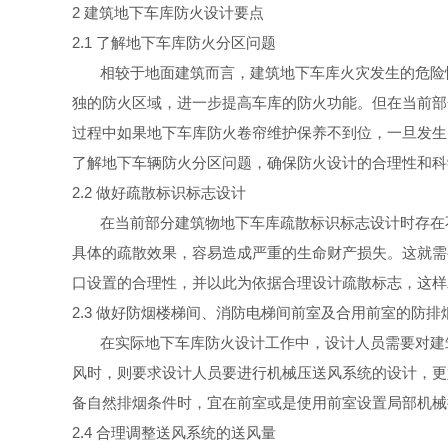
2
建筑地下车库防火设计要
点
2.1
了解地下车库防火分区问
题
相较于地面建筑而言，建筑地下车库火灾发生的危险
独的防火区域，进一步提高车库的防火功能。但在当前部
过程中如果地下车库防火卷帘维护保养不到位，一旦发生
了解地下车辆防火分区问题，确保防火设计的合理性和科
2.2
做好疏散标识标志设
计
在当前部分建筑物地下车库疏散标识标志设计时存在
具体的疏散效果，容易造成严重的生命财产损失。这就需
口设置的合理性，并以此为依据合理设计疏散标志，这样
2.3
做好防烟楼梯间、消防电梯间前室及合用前室的防排
在实际地下车库防火设计工作中，设计人员需要对建
风时，则要求设计人员要进行机械压送风系统的设计，更
备自然排烟条件时，宜在前室或是使用前室设置局部机械
2.4
合理调整送风系统的送风
量