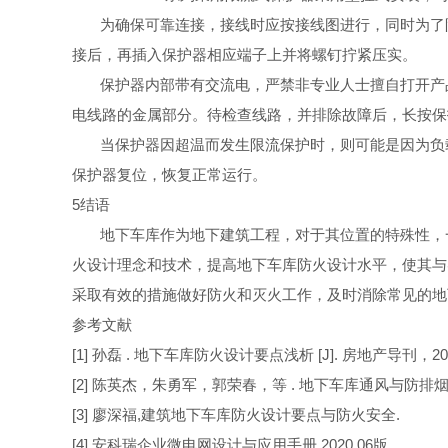
为确保可靠连接，接线时应按接线图进行，同时为了
接后，再插入保护器相应端子上并将螺钉拧紧压实。
保护器内部带有交流电，严禁非专业人士擅自打开产
电线路的金属部分。待检查线路，并排除故障后，长按保
当保护器因超温而发生限流保护时，则可能是因为负
保护器复位，恢复正常运行。
5
结语
地下车库作为地下建筑工程，对于其位置的特殊性，
火设计理念和技术，提高地下车库防火设计水平，使其与
采取有效的措施做好防火和灭火工作，及时消除常见的地
参考文
献
[1]
孙
磊
.
地下车库防火设计要点浅
析
[J].
房地产导刊
，
20
[2]
陈英杰，朱勇军，郭荣春，
等
.
地下车库通风与防排
[3]
廖深
福
,
建筑地下车库防火设计要点与防火安
全
.
[4]
安科瑞企业微电网设计与应用手
册
.2020.0
6
版