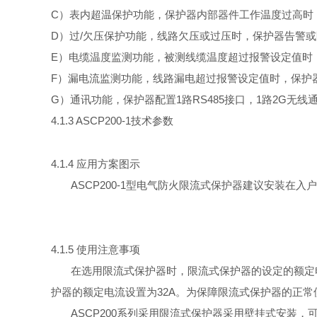
C
）表内超温保护功能，保护器内部器件工作温度过高时
D
）
过
/
欠压保护功能，线路欠压或过压时，保护器告警或
E
）电缆温度监测功能，被测线缆温度超过报警设定值时
F
）漏电流监测功能，线路漏电超过报警设定值时，保护
G
）通讯功能，保护器配
置
1
路
RS48
5
接口
，
1
路
2
G
无线
4.1.3 ASCP200-
1
技术参数
4.1.4
应用方案图示
ASCP200-
1
型电气防火限流式保护器建议安装在入户
4.1.5
使用注意事项
在选用限流式保护器时，限流式保护器的设定的额定
护器的额定电流设置
为
32
A
。为保障限流式保护器的正常
ASCP20
0
系列采用限流式保护器采用壁挂式安装，