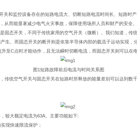
开关和监控设备存在的短路电流大、切断短路电流时间长、短路时产
，从而能显著减少电气火灾事故，保障使用场所人员和财产的安全
是固态开关，不同于传统家用的空气开关（微断）。我们知道，传
的产生。而固态开关的断开则是依靠半导体内部的载流子运动实现，
流升
至
C
点时才能动作，且无法瞬时切断电流，而固态开关则可以在
图
1
短路故障前后电流与时间关系图
，传统空气开关与固态开关在短路时所释放的能量差别可以达到数
器，较大额定电流
为
63
A
。主要功能如
下
:
内实现快速限流保护；