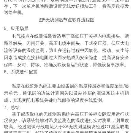
存，下一次单片机唤醒后设置无线发送模块工作
，
将温度数据发
送给主机。
图
5无线测温节点软件流程图
5、
应用场景
电气接点在线测温装置适用于高低压开关柜内电缆接头、断
路器触头、刀闸开关、高压电缆中间头、干式变压器、低压大电
流等设备的温度监测，防止在运行过程中因氧化、松动、灰尘等
因素造成接点接触电阻过大而发热成为安全隐患，提高设备安全
保障，及时、持续、准确反映设备运行状态，降低设备事故率。
6、系统硬件配置
温度在线监测系统主要由设备层的温度传感器和温度采集
/显
示单元，通讯层的边缘计算网关以及站控层的测温系统主机组
成，实现变配电系统关键电气部位的温度在线监测。
7、总结
基于感应取电的无线测温系统在高压开关柜实
际应用运行状
况良好，该系统能够对温度监测点的温度进行实时测量
，
测量度
较
高。经过测试母线电流大于
8A无线测温模块经过CT感应取电
即可稳定工作。解决了传统采用电池供电频繁更换电池问题，不