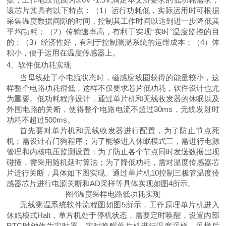
该芯片其具有以下
特点
：（
1）运行功耗低，实际运用时可根据
采集温度数据间隙的时间，控制其工作时间以达到进一步降低其
平均功耗；
（
2）传输速率高
，
有利于实现
“实时"温度监控的目
的；
（
3）经济性好
，
有利于控制测温系统的运维成本；
（
4）体
积小
，
便于运用在温度传感器上。
4、软件低功耗实现
当母线处于小电流状态时，磁感应线圈获得的能量较小
，
这
样整个电路功耗很低
，
这样不仅要求芯片低功耗，软件设计也尤
为重要。低功耗程序设计，通过单片机和无线收发器的休眠以及
外围电路的关断，使得整个电路电流不超过
30ms
，
无线发射时
功耗不超过
500ms。
首先要对单片机和无线收发器进行配置，为了防止节点死
机
；需
设计看门狗程序
；
为了能够进入休眠模式三，
需
进行电源
管理和内核电压监测设置
；
为了防止各个节点同时发送数据岀现
碰撞
，需
采用随机延时算法
；
为了降低功耗，
需
对温度传感器芯
片进行关断，具体如下图实现。通过单片机
10
控制三极管温度传
感器芯片进行电源关断和
AD采样等具体实现如图4所示。
图
4温度采样电路低功耗实现
无线测温系统软件流程图如图
5所示，工作原理单片机进入
休眠模式Halt
，
单片机处于停机状态
，
需要定时唤醒，设置内部
RTC时钟作为定时器，定时唤醒单片机进行温度采样，采样后