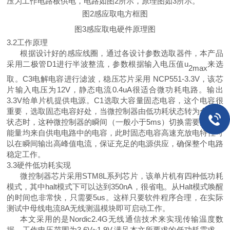
压为工作电路板供电
，
电路如图
2所示
，
原理图如
3所示。
图
2感应取电方框图
图
3感应取电硬件原理图
3.2工作原理
根据设计好的感应线圈，通过各设计参数选取器件，本产品
采用二极管
D1进行半波整流，参数根据输入电压值
u
来选
2max
取。
C
3电解电容进行滤波
，
稳压芯片采用
NCP551-3.3V
，
该芯
片输入电压为
12V
，
静态电流
0.4uA很适合微功耗电路。输出
3.3V给单片机提供电源。C1选取大容量固态电容，这个电容
很
重要，选取固态电容好处，当微控制器由低功耗状态转为全负荷
状态时，这种微控制器的瞬间
（
一般小于
5ms）切换需要的大量
能量均来自供电电路中的电容，此时固态电容高速充放电特性可
以在瞬间输出高峰值电流
，
保证充足的电源供应
，
确保整个电路
稳定工作。
3.3硬件低功耗实现
微控制器芯片采用
STM8L系列芯片，该单片机有四种低功耗
模式，其中halt模式下可以达到350nA
，很
省电。从
Halt模式唤醒
的时间也非常快
，
只需要
5us。这样只要软件程序合理，在实际
测试中母线电流8A无线测温模块即可启动工作。
本文采用的是
Nordic2.4G无线通信技术来实现传输温度数
据，工作电压范围为3.6V~1.9V,满足本文所要求的低功耗需求，