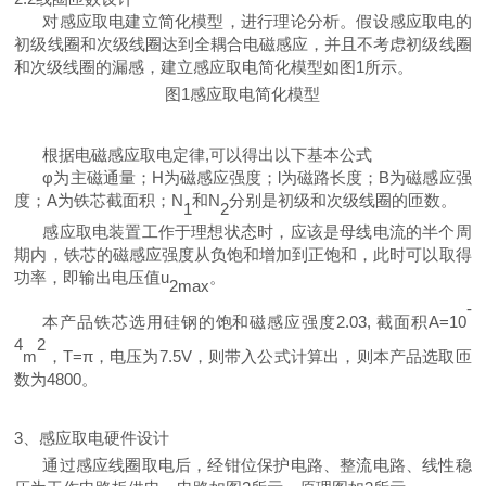
对感应取电建立简化模型，进行理论分析。假设感应取电的
初级线圈和次级线圈达到全耦合电磁感应，并且不考虑初级线圈
和次级线圈的漏感
，
建立感应取电简化模型如图
1所示。
图
1感应取电简化模型
根据电磁感应取电定律
,可以得出以下基本公式
φ为主磁通量；
H为磁感应强度
；
l
为磁路长度
；
B
为磁感应强
度
；
A
为铁芯截面积
；
N
和
N
分别是初级和次级线圈的匝数。
1
2
感应取电装置工作于理想状态时，应该是
母线电流的半个周
期内，铁芯的磁感应强度从负饱和增加到正饱和，此时可以取得
功率，即输出电压值
u
。
2max
-
本产品铁芯选用硅钢的饱和磁感应强度
2.03, 截面积A
=
10
4
2
m
，
T=
π
，
电压为
7.5V
，
则带入公式计算出
，
则本产品选取匝
数
为
4800。
3、感应取电硬件设计
通过感应线圈取电后，经钳位保护电路、整流电
路、线性稳