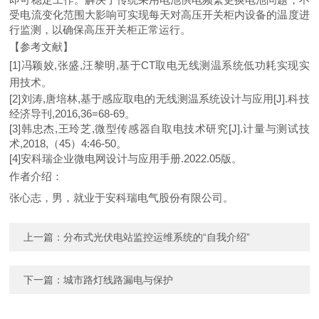
受电流变化范围大影响可实现
每天
对高压开关柜内设备的温度进
行监测，以确保高压开关柜正常运行。
【参考文献】
[1]冯颖姣,张盛,汪黎明,基于CT取电无线测温系统低功耗实现实
用技术。
[2]刘涛,唐培林,基于感应取电的无线测温系统设计与应用[J].科技
经济导刊,2016,36=68-69。
[3]韩忠杰,王玲芝,微型传感器自取电技术研究[J].计量与测试技
术,2018,（45）4:46-50。
[4]安科瑞
企业微电网设计与应用手册
.
20
22.05
版。
作者介绍：
张心志，男，就业于安科瑞电气股份有限公司。
上一篇：
分布式光伏电站监控运维系统的“自我介绍”
下一篇：
城市路灯线路漏电与保护