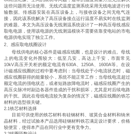
这些问题而无
法使用。无线式温度监测系统采用无线电波进行传
输数据。传感器安装在高压设备上，与接收设备之间无电气连
接，因此该系统解决了高压设备接点运行温度不易实时在线监测
的难题
。本文为高压设备无线测温系统设计了一种高压
母线感应
取电电源，使用该电源的无线测温模块不需要依靠变电站的市电
电源供电实现了独立工作。
2、感应取电线圈设计
母线供电的核心器件是磁感应线圈，也是设计的难点。母线
上的电流变化外围较大
：
低至几安，高达上千安，市面常见
10kV高压开关柜的额定电流有630A
、
1
250A
、
1
600A等。在设
计磁感应线圈的过程中要考虑到：当母线处于小电流状态时，磁
感应线圈获得的能量较小，系统不能正常工作；当母线电流超过
额定电流的强电状态
，
或者短路故障电流时
，
磁感应线圈产生的
高压尖脉冲对副边各器件造成的干扰和损坏
，
尤其是对后续电路
的干扰
。
因此在母线电流较为复杂的情况下
，
磁感应线圈的铁芯
材料的选型
很
关键
。
2.1铁芯材料选择
目前可供使用的铁芯材料有硅钢材料、坡莫合金材料和纳米
晶材料，经过试验本产品选用硅钢材料铁芯满足设计要求，价格
较便宜，使得本产品在同行业中更有竞争力。
2.2线圈匝数设计