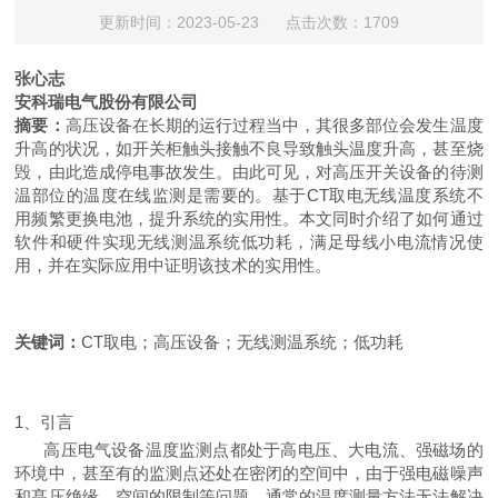
更新时间：2023-05-23 点击次数：1709
张心志
安科瑞电气股份有限公司
摘要：
高压设备在长期的运行过程当中，其很多部位会发生温度
升高的状况，如开关柜触头接触不良导致触头温度升高，甚至烧
毁，由此造成停电事故发生。由此可见，对高压开关设备的待测
温部位的温度在
线监测是
需要
的。基于
CT取电无线温度系统不
用频繁更换电池，提升系统的实用性。本文同
时介绍了如何通过
软件
和硬件实现无线测温系统低功耗，满足母线小电流情况使
用，并在实际应用中证明该
技术的实用性。
关键词：
CT取电；高压设备；无线测温
系统
；低功耗
1、引言
高压电气设备温度监测点都处于高电压、大电
流、强磁场的
环境中，甚至有的监测点还处在密闭的空间中，由于强电磁噪声
和髙压绝缘、空间的限制等
问题，通常的温度测量方法无法解决