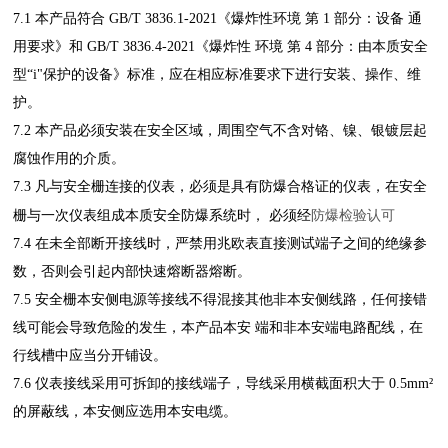
7.1 本产品符合 GB/T 3836.1-2021《爆炸性环境 第 1 部分：设备 通
用要求》和 GB/T 3836.4-2021《爆炸性
环境 第 4 部分：由本质安全
型“i"保护的设备》标准，应在相应标准要求下进行安装、操作、维
护。
7.2 本产品必须安装在安全区域，周围空气不含对铬、镍、银镀层起
腐蚀作用的介质。
7.3 凡与安全栅连接的仪表，必须是具有防爆合格证的仪表，在安全
防爆检验认可
栅与一次仪表组成本质安全防爆系统时，
必须经
7.4 在未全部断开接线时，严禁用兆欧表直接测试端子之间的绝缘参
数，否则会引起内部快速熔断器熔断。
7.5 安全栅本安侧电源等接线不得混接其他非本安侧线路，任何接错
线可能会导致危险的发生，本产品本安
端和非本安端电路配线，在
行线槽中应当分开铺设。
7.6 仪表接线采用可拆卸的接线端子，导线采用横截面积大
于 0.5mm²
的屏蔽线，本安侧应选用本安电缆。