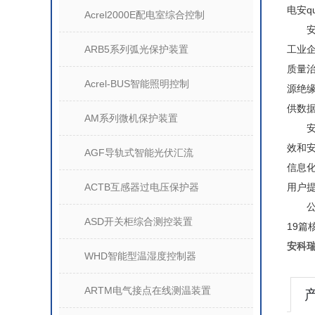
电安q
Acrel2000E配电室综合控制
安科
ARB5系列弧光保护装置
工业
质量
Acrel-BUS智能照明控制
源绝
供数
AM系列微机保护装置
安科
效和
AGF导轨式智能光伏汇流
信息
ACTB互感器过电压保护器
用户
公司高
ASD开关柜综合测控装置
19篇
安科
WHD智能型温湿度控制器
ARTM电气接点在线测温装置