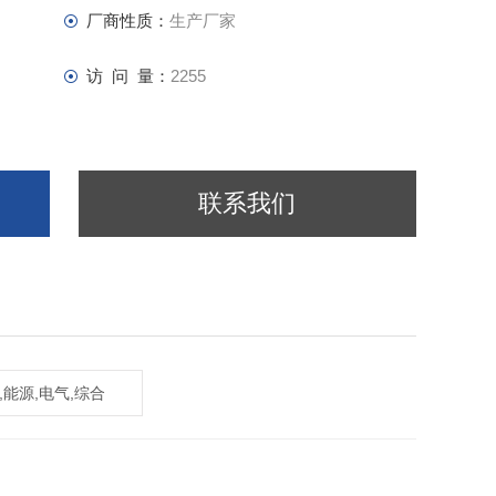
厂商性质：
生产厂家
访 问 量：
2255
联系我们
,能源,电气,综合