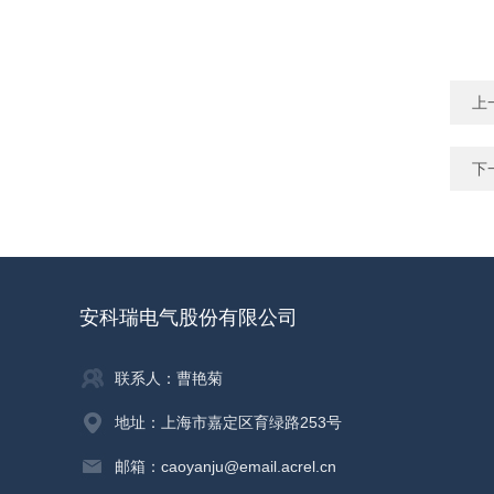
上
下
安科瑞电气股份有限公司
联系人：曹艳菊
地址：上海市嘉定区育绿路253号
邮箱：caoyanju@email.acrel.cn