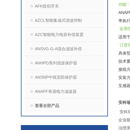
功能
AFK投切开关
AN
AZCL智能集成式谐波抑制
率执
应用
AZC智能电力电容补偿装置
适用
订货
ANSVG-G-A混合滤波补偿
具体型号
技术要
ANHPD系列谐波保护器
接线
ANSNP中线安防保护器
安装
互感
ANAPF有源电力滤波器
安科
查看全部产品
安科
企业
治理