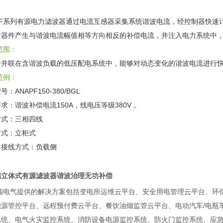
：
APF系列有源电力滤波器通过电流互感器采集系统谐波电流，经控制器快
行器件产生与谐波电流幅值相等方向相反的补偿电流，并注入电力系统中
范围：
于并联在含谐波负载的低压配电系统中，能够对动态变化的谐波电流进行
范例：
：ANAPF150-380/BGL
求：谐波补偿电流150A，线电压等级380V 。
方式：三相四线
方式：立柜式
器接线方式：负载侧
瑞立体式有源滤波器谐波治理无功补偿
瑞电气提供的解决方案包括变电所运维云平台、安全用电管理云平台、环
能源管控平台、远程预付费云平台、餐饮油烟监管云平台、电动汽车/电瓶
系统、电气火灾监控系统、消防设备电源监控系统、防火门监控系统、应