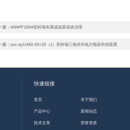
一篇：
ANAPF100A安科瑞有源滤波器谐波治理
一篇：
azc-sp1/450-20+20（J）安科瑞三相共补电力电容补偿装置
快速链接
首页
关于我们
产品中心
新闻动态
技术文章
荣誉资质